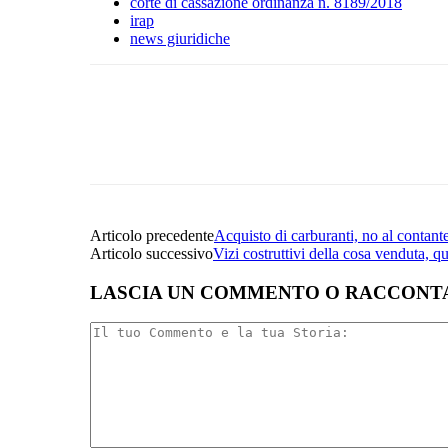
corte di cassazione ordinanza n. 8189/2018
irap
news giuridiche
Facebook
Twitter
Linkedin
Articolo precedente
Acquisto di carburanti, no al contante
Articolo successivo
Vizi costruttivi della cosa venduta, q
LASCIA UN COMMENTO O RACCONTA