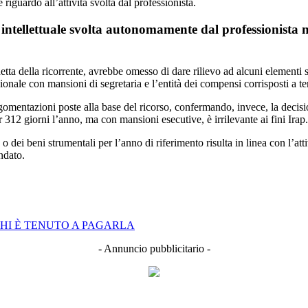
iguardo all’attività svolta dal professionista.
a intellettuale svolta autonomamente dal professionista 
 della ricorrente, avrebbe omesso di dare rilievo ad alcuni elementi si
onale con mansioni di segretaria e l’entità dei compensi corrisposti a ter
argomentazioni poste alla base del ricorso, confermando, invece, la decis
312 giorni l’anno, ma con mansioni esecutive, è irrilevante ai fini Irap.
 o dei beni strumentali per l’anno di riferimento risulta in linea con l’att
ndato.
 CHI È TENUTO A PAGARLA
- Annuncio pubblicitario -