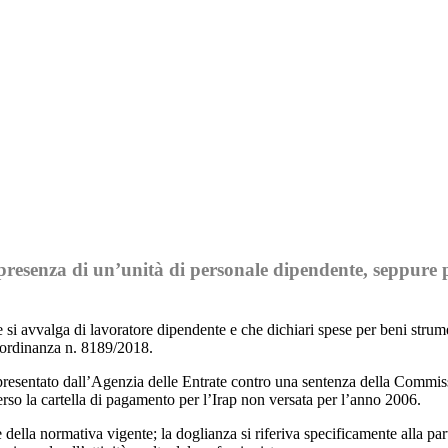
Email
Print
la presenza di un’unità di personale dipendente, seppur
 si avvalga di lavoratore dipendente e che dichiari spese per beni strumen
l’ordinanza n. 8189/2018.
 presentato dall’Agenzia delle Entrate contro una sentenza della Commis
erso la cartella di pagamento per l’Irap non versata per l’anno 2006.
 della normativa vigente; la doglianza si riferiva specificamente alla pa