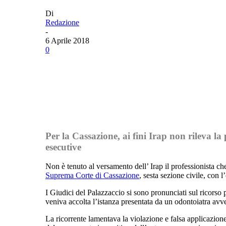
Di
Redazione
-
6 Aprile 2018
0
Facebook
Twitter
Linkedin
Per la Cassazione, ai fini Irap non rileva 
esecutive
Non è tenuto al versamento dell’ Irap il professionista che
Suprema Corte di Cassazione
, sesta sezione civile, con 
I Giudici del Palazzaccio si sono pronunciati sul ricorso
veniva accolta l’istanza presentata da un odontoiatra avv
La ricorrente lamentava la violazione e falsa applicazione