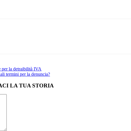
Email
Print
 per la detraibilità IVA
uali termini per la denuncia?
CI LA TUA STORIA