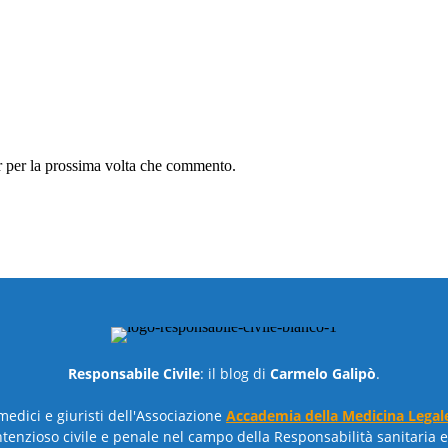
r per la prossima volta che commento.
Responsabile Civile
: il blog di
Carmelo Galipò
.
 medici e giuristi dell'Associazione
Accademia della Medicina Legal
ntenzioso civile e penale nel campo della Responsabilità sanitaria e 