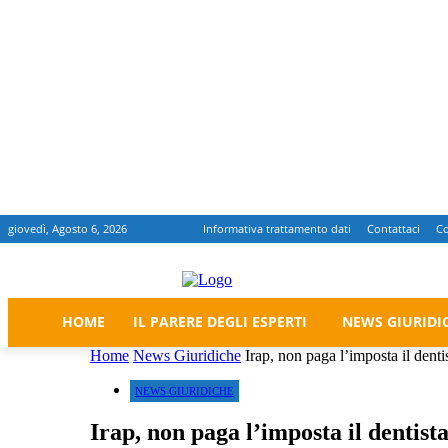
giovedì, Agosto 6, 2026
Informativa trattamento dati
Contattaci
Co
HOME
IL PARERE DEGLI ESPERTI
NEWS GIURIDI
Home
News Giuridiche
Irap, non paga l’imposta il dent
NEWS GIURIDICHE
Irap, non paga l’imposta il dentist