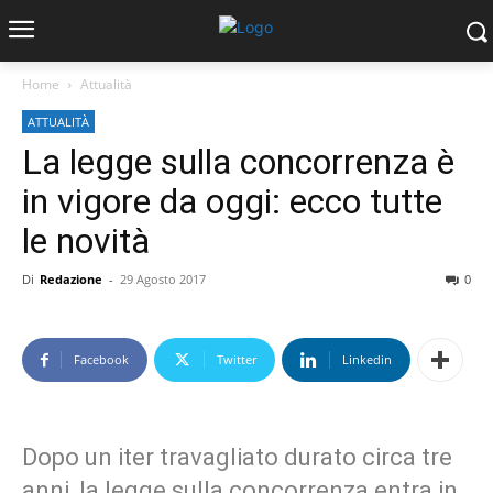
Home
Attualità
ATTUALITÀ
La legge sulla concorrenza è
in vigore da oggi: ecco tutte
le novità
Di
Redazione
-
29 Agosto 2017
0
Facebook
Twitter
Linkedin
Dopo un iter travagliato durato circa tre
anni, la legge sulla concorrenza entra in