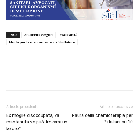
TAGS
Antonella Vergori
malasanità
Morta per la mancanza del defibrillatore
Facebook
Twitter
Linkedin
Email
Articolo precedente
Articolo successivo
Ex moglie disoccupata, va
Paura della chemioterapia per
mantenuta se può trovarsi un
7 italiani su 10
lavoro?