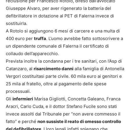
reclusione per Francesco Rotolo, difeso dall’avvocato
Giuseppe Alvaro, per aver rigenerato la batteria del
defibrillatore in dotazione al PET di Falerna invece di
sostituirla.
A Rotolo si aggiungono 6 mesi di carcere e una multa di
400 euro per
truffa
. L’uomo avrebbe fatto sottoscrivere a
un dipendente comunale di Falerna il certificato di
collaudo dell’apparecchio.
Prevista inoltre la condanna per i tre sanitari, con l’Asp di
Catanzaro, al
risarcimento danni
alla famiglia di Antonella
Vergori costituitasi parte civile. 60 mila euro ai genitori e
25 mila al fratello, oltre al pagamento delle spese
processuali.
Gli
infermieri
Marisa Gigliotti, Concetta Galeano, Franca
Aracri, Carlo Cuda, e il dottor Stefano Fucile sono stati
invece assolti dal Tribunale per “non avere commesso il
fatto” e perché
non sussiste il reato di omesso controllo
del defibrillatore
. I loro legali infatti spiegano che