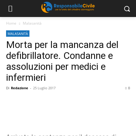
Home
Malasanità
MALASANITÀ
Morta per la mancanza del
defibrillatore. Condanne e
assoluzioni per medici e
infermieri
Di
Redazione
-
25 Luglio 2017
0
Facebook
Twitter
Linkedin
Email