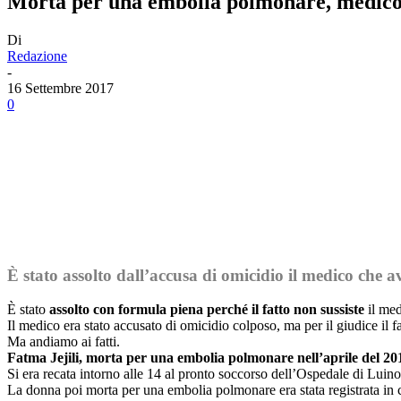
Morta per una embolia polmonare, medico 
Di
Redazione
-
16 Settembre 2017
0
Facebook
Twitter
Linkedin
Email
È stato assolto dall’accusa di omicidio il medico ch
È stato
assolto con formula piena perché il fatto non sussiste
il me
Il medico era stato accusato di omicidio colposo, ma per il giudice il fa
Ma andiamo ai fatti.
Fatma Jejili, morta per una embolia polmonare nell’aprile del 2
Si era recata intorno alle 14 al pronto soccorso dell’Ospedale di Luino
La donna poi morta per una embolia polmonare era stata registrata in 