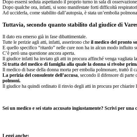
Dopo essersi seduta aspettando il proprio turno in sala di osservazion
Dopo qualche ora, infatti, si sono manifestate forti difficoltà respirator
Ad ucciderla, come stabilito dall’autopsia, è stata un’embolia polmona
Tuttavia, secondo quanto stabilito dal giudice di Var
Il dato era emerso già in fase dibattimentale.
Tutte le perizie agli atti, infatti, asserirono che
il medico del pronto s
E quello specifico “ritardo” nelle cure non ha in alcun modo influito s
C’è però una questione ancora aperta.
Il giudice infatti ha inviato gli atti in procura affinché venga vagliata
Si tratta del medico di famiglia alla quale la donna si rivolse pri
Il medico di base della donna morta per embolia polmonare, trattò il 
La perizia del consulente dell’accusa
, secondo il difensore di parte 
polmoni.
Il giudice ha quindi ordinato il rinvio degli atti in procura per chiarire
Sei un medico e sei stato accusato ingiustamente? Scrivi per una 
Leggi anche: