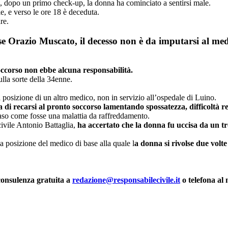
e, dopo un primo check-up, la donna ha cominciato a sentirsi male.
ie, e verso le ore 18 è deceduta.
re.
ese Orazio Muscato,
il decesso non è da imputarsi al med
occorso non ebbe alcuna responsabilità.
ulla sorte della 34enne.
 la posizione di un altro medico, non in servizio all’ospedale di Luino.
ma di recarsi al pronto soccorso lamentando spossatezza, difficoltà r
caso come fosse una malattia da raffreddamento.
civile Antonio Battaglia,
ha accertato che la donna fu uccisa da un tr
 la posizione del medico di base alla quale l
a donna si rivolse due volte
consulenza gratuita a
redazione@responsabilecivile.it
o telefona a