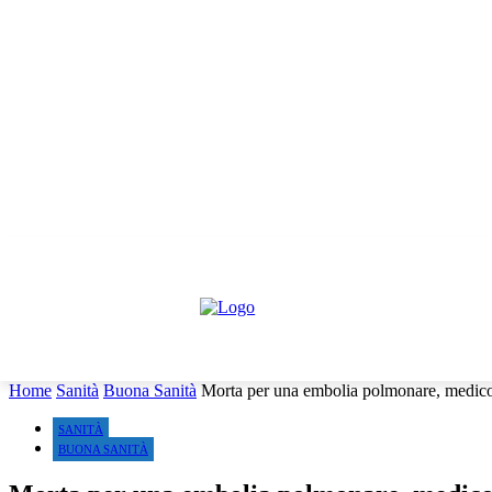
giovedì, Agosto 6, 2026
Informativa trattamento dati
Contattaci
Co
HOME
IL PARERE DEGLI ESPERTI
NEWS GIURIDI
Home
Sanità
Buona Sanità
Morta per una embolia polmonare, medico
SANITÀ
BUONA SANITÀ