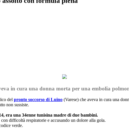
assolto con formula piena
Print
e aveva in cura una donna morta per una embolia polmon
dico del
pronto soccorso di Luino
(Varese) che aveva in cura una donn
tto non sussiste.
014, era una 34enne tunisina madre di due bambini.
 con difficoltà respiratorie e accusando un dolore alla gola.
codice verde.