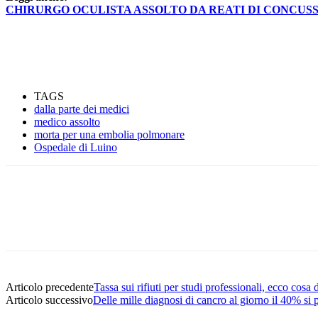
CHIRURGO OCULISTA ASSOLTO DA REATI DI CONCUSS
TAGS
dalla parte dei medici
medico assolto
morta per una embolia polmonare
Ospedale di Luino
Facebook
Twitter
Linkedin
Email
Articolo precedente
Tassa sui rifiuti per studi professionali, ecco cosa
Articolo successivo
Delle mille diagnosi di cancro al giorno il 40% si 