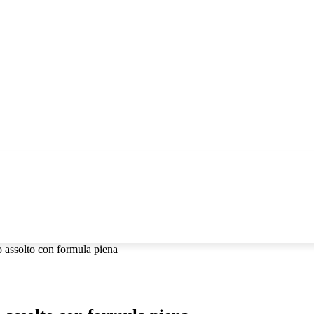
llabora con noi!
CHE
IO POLEMICO
RESPONSABILE CIVILE TV
 assolto con formula piena