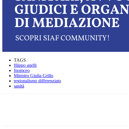
TAGS
filippo anelli
fnomceo
Ministro Giulia Grillo
regionalismo differenziato
sanità
Facebook
Twitter
Linkedin
Email