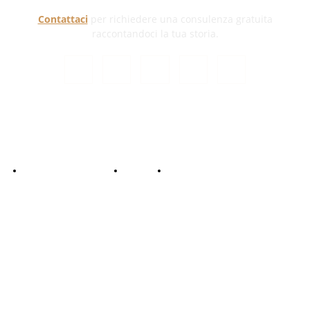
Contattaci
per richiedere una consulenza gratuita
raccontandoci la tua storia.
 Copyright 2024 - Responsabile Civile
Informativa trattamento dati
Contattaci
Collabora con noi!