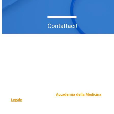
Responsabile Civile
: il blog di
Carmelo Galipò
.
Il blog, grazie alla collaborazione di esperti medici e
giuristi dell'Associazione
Accademia della Medicina
Legale
, si prefigge di essere riferimento nazionale per
la gestione del contenzioso civile e penale nel campo
della Responsabilità sanitaria e civile Auto e non solo.