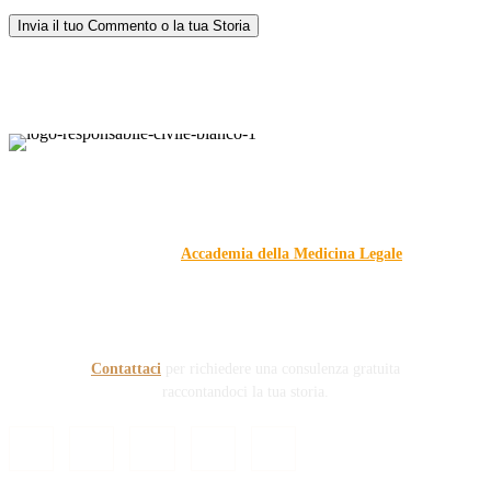
Responsabile Civile
: il blog di
Carmelo Galipò
.
Il blog, grazie alla collaborazione di esperti medici e giuristi
dell'Associazione
Accademia della Medicina Legale
, si
prefigge di essere riferimento nazionale per la gestione del
contenzioso civile e penale nel campo della Responsabilità
sanitaria e civile Auto e non solo.
Contattaci
per richiedere una consulenza gratuita
raccontandoci la tua storia.