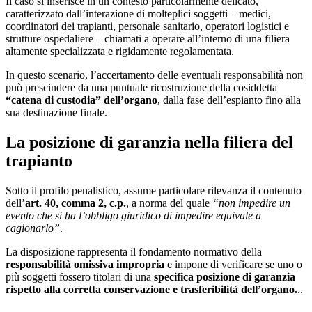
Il caso si inserisce in un contesto particolarmente delicato,
caratterizzato dall’interazione di molteplici soggetti – medici,
coordinatori dei trapianti, personale sanitario, operatori logistici e
strutture ospedaliere – chiamati a operare all’interno di una filiera
altamente specializzata e rigidamente regolamentata.
In questo scenario, l’accertamento delle eventuali responsabilità non
può prescindere da una puntuale ricostruzione della cosiddetta
“catena di custodia” dell’organo
, dalla fase dell’espianto fino alla
sua destinazione finale.
La posizione di garanzia nella filiera del
trapianto
Sotto il profilo penalistico, assume particolare rilevanza il contenuto
dell’
art. 40, comma 2, c.p.
, a norma del quale
“non impedire un
evento che si ha l’obbligo giuridico di impedire equivale a
cagionarlo”
.
La disposizione rappresenta il fondamento normativo della
responsabilità omissiva impropria
e impone di verificare se uno o
più soggetti fossero titolari di una
specifica posizione di garanzia
rispetto alla corretta conservazione e trasferibilità dell’organo.
..