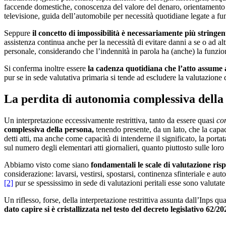
faccende domestiche, conoscenza del valore del denaro, orientamento sp
televisione, guida dell’automobile per necessità quotidiane legate a fun
Seppure
il concetto di impossibilità è necessariamente più stringen
assistenza continua anche per la necessità di evitare danni a se o ad al
personale, considerando che l’indennità in parola ha (anche) la funzio
Si conferma inoltre essere
la cadenza quotidiana che l’atto assume
pur se in sede valutativa primaria si tende ad escludere la valutazione d
La perdita di autonomia complessiva della
Un interpretazione eccessivamente restrittiva, tanto da essere quasi
con
complessiva della persona,
tenendo presente, da un lato, che la capac
detti atti, ma anche come capacità di intenderne il significato, la porta
sul numero degli elementari atti giornalieri, quanto piuttosto sulle loro
Abbiamo visto come siano
fondamentali le scale di valutazione ris
considerazione: lavarsi, vestirsi, spostarsi, continenza sfinteriale e aut
[2]
pur se spessissimo in sede di valutazioni peritali esse sono valutate
Un riflesso, forse, della interpretazione restrittiva assunta dall’Inps 
dato capire si è cristallizzata nel testo del decreto legislativo 62/