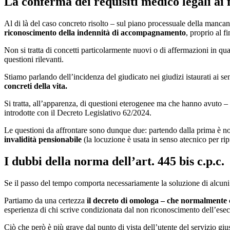
La conferma dei requisiti medico legali ai
Al di là del caso concreto risolto – sul piano processuale della manca
riconoscimento della indennità di accompagnamento
, proprio al f
Non si tratta di concetti particolarmente nuovi o di affermazioni in qua
questioni rilevanti.
Stiamo parlando dell’incidenza del giudicato nei giudizi istaurati ai sen
concreti della vita.
Si tratta, all’apparenza, di questioni eterogenee ma che hanno avuto – 
introdotte con il Decreto Legislativo 62/2024.
Le questioni da affrontare sono dunque due: partendo dalla prima è not
invalidità pensionabile
(la locuzione è usata in senso atecnico per r
I dubbi della norma dell’art. 445 bis c.p.c
.
Se il passo del tempo comporta necessariamente la soluzione di alcuni d
Partiamo da una certezza
il decreto di omologa – che normalmente c
esperienza di chi scrive condizionata dal non riconoscimento dell’esec
Ciò che però è più grave dal punto di vista dell’utente del servizio giu