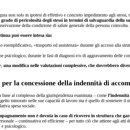
igura non solo in ipotesi di effettivo e concreto impedimento agli stessi, t
grado di pericolosità degli stessi in termini di salvaguardia della sa
servazione della condizione di salute generale della persona coinvolta.
inua può essere intesa sia:
olo esemplificativo, «trasporto ed assistenza» durante gli accessi alla st
che psicologico, durante le fasi di diagnosi e/o di aggravamento delle con
e,
una modifica nelle valutazioni complessive, che dovrebbero dive
e per la concessione della indennità di ac
in base al complesso della giurisprudenza esaminata – come
l’indennità
ggetto minorato nelle sue capacità di lavoro ma è quello di sostenere il n
lativa spesa sociale.
pagnamento non è dovuta in caso di ricovero in struttura che garan
onale – continuativa ed efficiente – per tutto ciò che attiene agli atti de
e e psicologico.