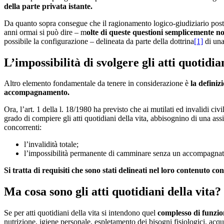
della parte privata istante.
Da quanto sopra consegue che il ragionamento logico-giudiziario post
anni ormai si può dire – m
olte di queste questioni semplicemente non
possibile la configurazione – delineata da parte della dottrina
[1]
di una
L’impossibilità di svolgere gli atti quotid
Altro elemento fondamentale da tenere in considerazione è
la definiz
accompagnamento.
Ora, l’art. 1 della l. 18/1980 ha previsto che ai mutilati ed invalidi c
grado di compiere gli atti quotidiani della vita, abbisognino di una ass
concorrenti:
l’invalidità totale;
l’impossibilità permanente di camminare senza un accompagnatore
Si tratta di requisiti che sono stati delineati nel loro contenuto c
Ma cosa sono gli atti quotidiani della vita?
Se per atti quotidiani della vita si intendono quel
complesso di funzio
nutrizione, igiene personale, espletamento dei bisogni fisiologici, acq