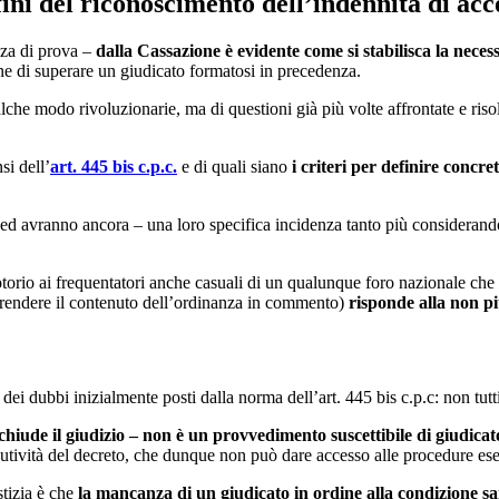
 fini del riconoscimento dell’indennità di 
nza di prova –
dalla Cassazione è evidente come si stabilisca la necess
ine di superare un giudicato formatosi in precedenza.
lche modo rivoluzionarie, ma di questioni già più volte affrontate e risol
si dell’
art. 445 bis c.p.c.
e di quali siano
i criteri per definire concret
ed avranno ancora – una loro specifica incidenza tanto più considerando 
orio ai frequentatori anche casuali di un qualunque foro nazionale che 
iprendere il contenuto dell’ordinanza in commento)
risponde alla non più
ei dubbi inizialmente posti dalla norma dell’art. 445 bis c.p.c: non tut
hiude il giudizio – non è un provvedimento suscettibile di giudica
utività del decreto, che dunque non può dare accesso alle procedure esec
stizia è che
la mancanza di un giudicato in ordine alla condizione san