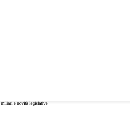
llabora con noi!
CHE
IO POLEMICO
RESPONSABILE CIVILE TV
iliari e novità legislative