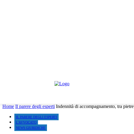
venerdì, Agosto 7, 2026
Informativa trattamento dati
Contattaci
Co
HOME
IL PARERE DEGLI ESPERTI
NEWS GIURIDI
Home
Il parere degli esperti
Indennità di accompagnamento, tra pietre m
IL PARERE DEGLI ESPERTI
L'AVVOCATO
NEWS GIURIDICHE