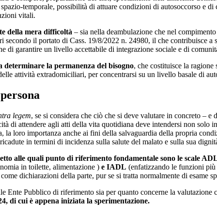
azio-temporale, possibilità di attuare condizioni di autosoccorso e di c
zioni vitali.
te della mera difficoltà
– sia nella deambulazione che nel compimento deg
tri secondo il portato di Cass. 19/8/2022 n. 24980, il che contribuisce a 
ne di garantire un livello accettabile di integrazione sociale e di comu
 a determinare la permanenza del bisogno
, che costituisce la ragione s
elle attività extradomiciliari, per concentrarsi su un livello basale di a
 persona
tra legem
, se si considera che ciò che si deve valutare in concreto – e d
ità di attendere agli atti della vita quotidiana deve intendersi non solo 
ta, la loro importanza anche ai fini della salvaguardia della propria condi
 ricadute in termini di incidenza sulla salute del malato e sulla sua dign
petto alle quali punto di riferimento fondamentale sono le scale AD
onomia in toilette, alimentazione )
e IADL
(enfatizzando le funzioni più 
 come dichiarazioni della parte, pur se si tratta normalmente di esame sp
quale Ente Pubblico di riferimento sia per quanto concerne la valutazione
2024, di cui è appena iniziata la sperimentazione.