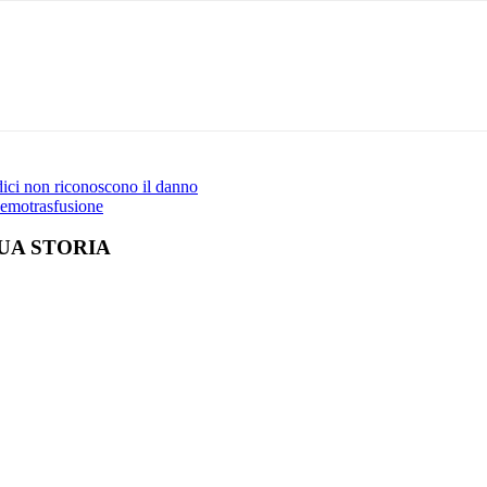
Print
dici non riconoscono il danno
 emotrasfusione
UA STORIA