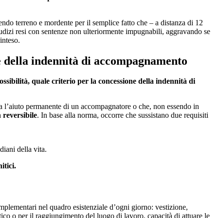
o terreno e mordente per il semplice fatto che – a distanza di 12
giudizi resi con sentenze non ulteriormente impugnabili, aggravando se
inteso.
ione della indennità di accompagnamento
ossibilità, quale criterio per la concessione della indennità di
 senza l’aiuto permanente di un accompagnatore o che, non essendo in
reversibile
. In base alla norma, occorre che sussistano due requisiti
iani della vita.
itici.
complementari nel quadro esistenziale d’ogni giorno: vestizione,
co o per il raggiungimento del luogo di lavoro, capacità di attuare le