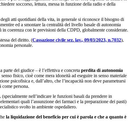
hiedere soccorso, lettura, messa in funzione della radio e della
li atti quotidiani della vita, in generale si riconosce il bisogno di
smentire ed a smontare la centralità del livello basale di autonomia
nità in coerenza con le previsioni della CDPD, globalmente considerate.
tessa del diritto. (
Cassazione civile sez. lav., 09/03/2023, n.7032
),
utonomia personale.
a parte del giudice – è l’effettiva e concreta
perdita di autonomia
in senso fisico, cioè come mera idoneità ad eseguire in senso materiale
zione psicofisica e, dall’altro, che l’incapacità non deve parametrarsi
ità come persona.
L
(specialmente nell’indicare le funzioni basali da prendere in
elementari quali l’assunzione dei farmaci e la preparazione dei pasti)
ecialistico svolto in ambiente ospedaliero.
 che
la liquidazione del beneficio per cui è parola e che a quanto è