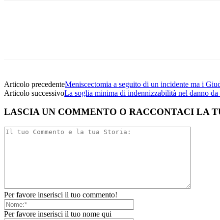
Facebook
Twitter
Linkedin
Email
Articolo precedente
Meniscectomia a seguito di un incidente ma i Giu
Articolo successivo
La soglia minima di indennizzabilità nel danno da
LASCIA UN COMMENTO O RACCONTACI LA T
Per favore inserisci il tuo commento!
Per favore inserisci il tuo nome qui