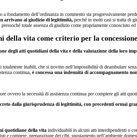
o a fondamento dell’ordinanza in commento sta progressivamente perdend
 arrivano al giudizio di legittimità,
perché in molti casi si tratta di 
 pressoché totale assenza di giudizio come propriamente conosciuto ed 
iani della vita come criterio per la concess
ione degli atti quotidiani della vita e della valutazione della loro imp
ivili totalmente inabili, che si trovino nell’impossibilità di deambulare
istenza continua,
è concessa una indennità di accompagnamento non 
 ovvero la necessità di assistenza continua per compiere gli atti quotid
oncreto dalla giurisprudenza di legittimità, con precedenti ormai gran
ni quotidiane della vita
individuabili in alcuni atti interdipendenti o 
uisti e compere, preparazione dei cibi, spostamento nell’ambiente domesti