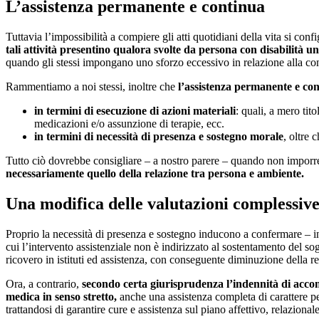
L’assistenza permanente e continua
Tuttavia l’impossibilità a compiere gli atti quotidiani della vita si conf
tali attività presentino qualora svolte da persona con disabilità un 
quando gli stessi impongano uno sforzo eccessivo in relazione alla con
Rammentiamo a noi stessi, inoltre che
l’assistenza permanente e cont
in termini di esecuzione di azioni materiali
: quali, a mero tit
medicazioni e/o assunzione di terapie, ecc.
in termini di necessità di presenza e sostegno morale
, oltre 
Tutto ciò dovrebbe consigliare – a nostro parere – quando non imporr
necessariamente quello della relazione tra persona e ambiente.
Una modifica delle valutazioni complessiv
Proprio la necessità di presenza e sostegno inducono a confermare – 
cui l’intervento assistenziale non è indirizzato al sostentamento del so
ricovero in istituti ed assistenza, con conseguente diminuzione della re
Ora, a contrario,
secondo certa giurisprudenza l’indennità di accom
medica in senso stretto,
anche una assistenza completa di carattere pers
trattandosi di garantire cure e assistenza sul piano affettivo, relazional