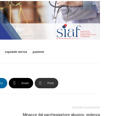
ospedale isernia
paziente
in
Email
Print
Articolo successivo
Minacce dal parcheggiatore abusivo, violenza