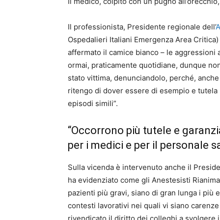
Il medico, colpito con un pugno all’orecchio, 
Il professionista, Presidente regionale dell’
Ospedalieri Italiani Emergenza Area Critica
affermato il camice bianco – le aggressioni 
ormai, praticamente quotidiane, dunque non
stato vittima, denunciandolo, perché, anche 
ritengo di dover essere di esempio e tutela 
episodi simili”.
“Occorrono più tutele e garanzia
per i medici e per il personale sa
Sulla vicenda è intervenuto anche il Presid
ha evidenziato come gli Anestesisti Rianimat
pazienti più gravi, siano di gran lunga i più 
contesti lavorativi nei quali vi siano carenz
rivendicato il diritto dei colleghi a svolgere 