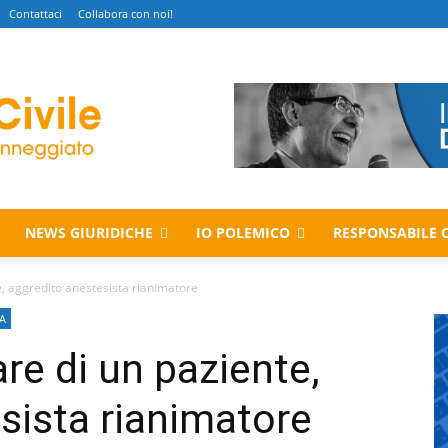
Contattaci
Collabora con noi!
NEWS GIURIDICHE
IO POLEMICO
RESPONSABILE C
e, aggredito anestesista rianimatore
A
re di un paziente,
sista rianimatore