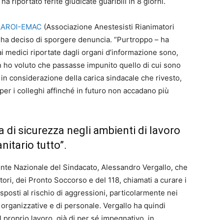
ha riportato ferite giudicate guaribili in 8 giorni.
AAROI-EMAC
(Associazione Anestesisti Rianimatori
) ha deciso di sporgere denuncia. “Purtroppo – ha
ai medici riportate dagli organi d’informazione sono,
 ho voluto che passasse impunito quello di cui sono
in considerazione della carica sindacale che rivesto,
per i colleghi affinché in futuro non accadano più
 di sicurezza negli ambienti di lavoro
nitario tutto”.
ente Nazionale del Sindacato, Alessandro Vergallo, che
ori, dei Pronto Soccorso e del 118, chiamati a curare i
esposti al rischio di aggressioni, particolarmente nei
e organizzative e di personale. Vergallo ha quindi
il proprio lavoro, già di per sé impegnativo, in