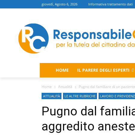
giovedì, Agosto 6, 2026
Informativa trattamento dati
HOME
IL PARERE DEGLI ESPERTI
Home
Attualità
Pugno dal familiare di un pazient
ATTUALITÀ
LE ALTRE RUBRICHE
LAVORO E PREVIDENZ
Pugno dal familia
aggredito aneste