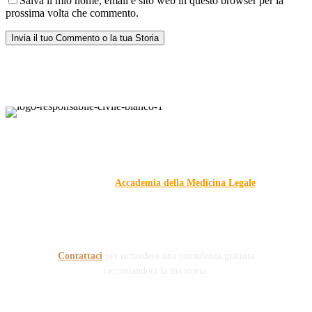
Salva il mio nome, email e sito web in questo browser per la
prossima volta che commento.
Responsabile Civile
: il blog di
Carmelo Galipò
.
Il blog, grazie alla collaborazione di esperti medici e giuristi
dell'Associazione
Accademia della Medicina Legale
, si
prefigge di essere riferimento nazionale per la gestione del
contenzioso civile e penale nel campo della Responsabilità
sanitaria e civile Auto e non solo.
Contattaci
per richiedere una consulenza gratuita
raccontandoci la tua storia.