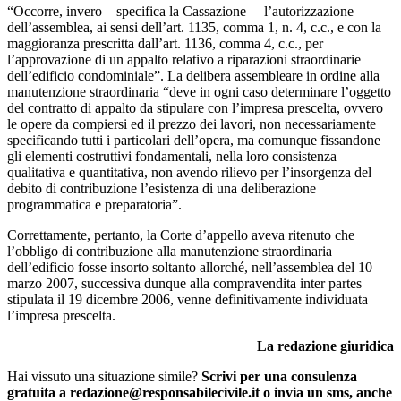
“Occorre, invero – specifica la Cassazione – l’autorizzazione
dell’assemblea, ai sensi dell’art. 1135, comma 1, n. 4, c.c., e con la
maggioranza prescritta dall’art. 1136, comma 4, c.c., per
l’approvazione di un appalto relativo a riparazioni straordinarie
dell’edificio condominiale”. La delibera assembleare in ordine alla
manutenzione straordinaria “deve in ogni caso determinare l’oggetto
del contratto di appalto da stipulare con l’impresa prescelta, ovvero
le opere da compiersi ed il prezzo dei lavori, non necessariamente
specificando tutti i particolari dell’opera, ma comunque fissandone
gli elementi costruttivi fondamentali, nella loro consistenza
qualitativa e quantitativa, non avendo rilievo per l’insorgenza del
debito di contribuzione l’esistenza di una deliberazione
programmatica e preparatoria”.
Correttamente, pertanto, la Corte d’appello aveva ritenuto che
l’obbligo di contribuzione alla manutenzione straordinaria
dell’edificio fosse insorto soltanto allorché, nell’assemblea del 10
marzo 2007, successiva dunque alla compravendita inter partes
stipulata il 19 dicembre 2006, venne definitivamente individuata
l’impresa prescelta.
La redazione giuridica
Hai vissuto una situazione simile?
Scrivi per una consulenza
gratuita a redazione@responsabilecivile.it o invia un sms, anche