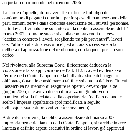
acquistato un immobile nel dicembre 2006.
La Corte d’appello, dopo aver affermato che l’obbligo del
condomino di pagare i contributi per le spese di manutenzione delle
parti comuni deriva dalla concreta esecuzione dell’attività gestionale,
ha tuttavia affermato che soltanto con la delibera assembleare del 1°
marzo 2007 – dunque successiva alla compravendita – aveva
“deciso in concreto i lavori, scegliendo tra più preventivi”, lavori
così “affidati alla ditta esecutrice”, ed ancora successiva era la
delibera di approvazione del rendiconto, con la quota posta a suo
carico.
Nel rivolgersi alla Suprema Corte, il ricorrente deduceva la
violazione e falsa applicazione dell’art. 1123 c.c. ed evidenziava
l’errore della Corte d’appello nella individuazione del soggetto
obbligato, dovendo considerare a tal fine soltanto la delibera “in cui
l’assemblea ha ritenuto di eseguire le opere”, ovvero quella del
giugno 2006, che aveva deciso di realizzare gli interventi
manutentivi sulla facciata e sulla copertura dell’edificio ed anche
scelto l’impresa appaltatrice (poi modificata a seguito
dell’acquisizione di preventivi più convenienti).
A dire del ricorrente, la delibera assembleare del marzo 2007,
impropriamente richiamata dalla Corte d’appello, si sarebbe invece
limitata a definire aspetti esecutivi in ordine ai lavori già approvati