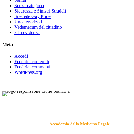
Sanità
Senza categoria
Sicurezza e Sinistri Stradali
Speciale Gay Pride
Uncategorized
Vademecum del cittadino
z-In evidenza
Meta
Accedi
Feed dei contenuti
Feed dei commenti
WordPress.org
Responsabile Civile
: il blog di
Carmelo Galipò
.
Il blog, grazie alla collaborazione di esperti medici e giuristi
dell'Associazione
Accademia della Medicina Legale
, si
prefigge di essere riferimento nazionale per la gestione del