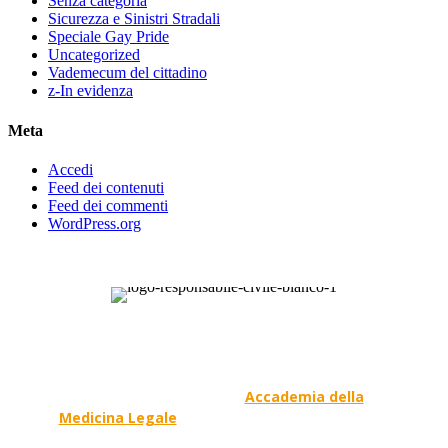
Senza categoria
Sicurezza e Sinistri Stradali
Speciale Gay Pride
Uncategorized
Vademecum del cittadino
z-In evidenza
Meta
Accedi
Feed dei contenuti
Feed dei commenti
WordPress.org
Responsabile Civile
: il blog di
Carmelo Galipò
.
Il blog, grazie alla collaborazione di esperti medici e
giuristi dell'Associazione
Accademia della
Medicina Legale
, si prefigge di essere riferimento
nazionale per la gestione del contenzioso civile e