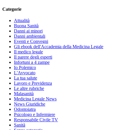
Categorie
Attualità
Buona Sanità
Danni ai minori
Danni ambientali
Eventi e Convegni
Gli ebook dell'Accademia della Medicina Legale
Il medico legale
Il parere degli esperti
Infortuni a 4 zampe
Io Polemico
L'Avvocato
La tua salute
Lavoro e Previdenza
Le altre rubriche
Malasanità
Medicina Legale News
News Giuridiche
Odontoiatra
Psicologo e Infermiere
Responsabile Civile TV
Sanità