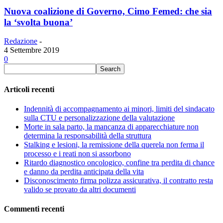
Nuova coalizione di Governo, Cimo Femed: che sia
la ‘svolta buona’
Redazione
-
4 Settembre 2019
0
Articoli recenti
Indennità di accompagnamento ai minori, limiti del sindacato
sulla CTU e personalizzazione della valutazione
Morte in sala parto, la mancanza di apparecchiature non
determina la responsabilità della struttura
Stalking e lesioni, la remissione della querela non ferma il
processo e i reati non si assorbono
Ritardo diagnostico oncologico, confine tra perdita di chance
e danno da perdita anticipata della vita
Disconoscimento firma polizza assicurativa, il contratto resta
valido se provato da altri documenti
Commenti recenti