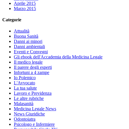
Aprile 2015
Marzo 2015
Categorie
Attualità
Buona Sanità
Danni ai minori
Danni ambientali
Eventi e Convegni
Gli ebook dell'Accademia della Medicina Legale
Il medico legale
Il parere degli esperti
Infortuni a 4 zampe
Io Polemico
L'Avvocato
La tua salute
Lavoro e Previdenza
Le altre rubriche
Malasanità
Medicina Legale News
News Giuridiche
Odontoiatra
Psicologo e Infermiere