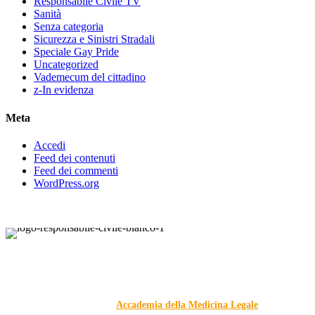
Responsabile Civile TV
Sanità
Senza categoria
Sicurezza e Sinistri Stradali
Speciale Gay Pride
Uncategorized
Vademecum del cittadino
z-In evidenza
Meta
Accedi
Feed dei contenuti
Feed dei commenti
WordPress.org
Responsabile Civile
: il blog di
Carmelo Galipò
.
Il blog, grazie alla collaborazione di esperti medici e giuristi
dell'Associazione
Accademia della Medicina Legale
, si