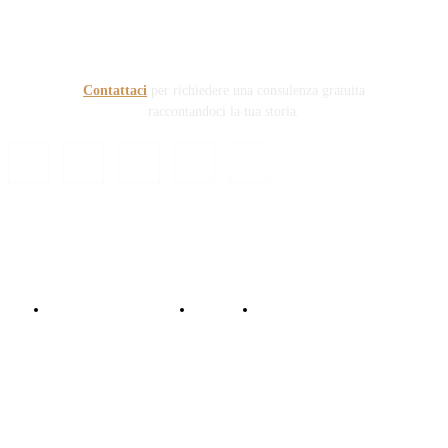
prefigge di essere riferimento nazionale per la gestione del
contenzioso civile e penale nel campo della Responsabilità
sanitaria e civile Auto e non solo.
Contattaci
per richiedere una consulenza gratuita
raccontandoci la tua storia.
© Copyright 2024 - Responsabile Civile
Informativa trattamento dati
Contattaci
Collabora con noi!