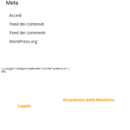
Meta
Accedi
Feed dei contenuti
Feed dei commenti
WordPress.org
Responsabile Civile
: il blog di
Carmelo Galipò
.
Il blog, grazie alla collaborazione di esperti medici e
giuristi dell'Associazione
Accademia della Medicina
Legale
, si prefigge di essere riferimento nazionale
per la gestione del contenzioso civile e penale nel
campo della Responsabilità sanitaria e civile Auto e
non solo.