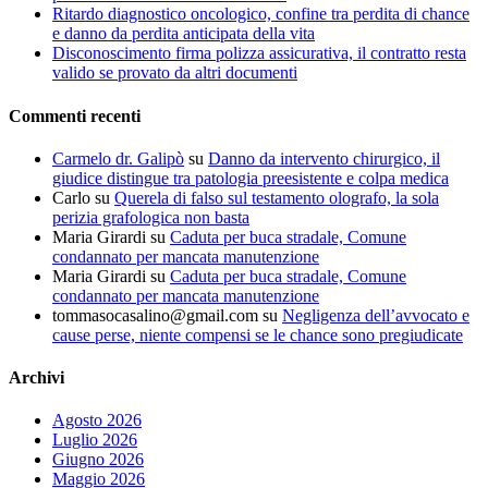
Ritardo diagnostico oncologico, confine tra perdita di chance
e danno da perdita anticipata della vita
Disconoscimento firma polizza assicurativa, il contratto resta
valido se provato da altri documenti
Commenti recenti
Carmelo dr. Galipò
su
Danno da intervento chirurgico, il
giudice distingue tra patologia preesistente e colpa medica
Carlo
su
Querela di falso sul testamento olografo, la sola
perizia grafologica non basta
Maria Girardi
su
Caduta per buca stradale, Comune
condannato per mancata manutenzione
Maria Girardi
su
Caduta per buca stradale, Comune
condannato per mancata manutenzione
tommasocasalino@gmail.com
su
Negligenza dell’avvocato e
cause perse, niente compensi se le chance sono pregiudicate
Archivi
Agosto 2026
Luglio 2026
Giugno 2026
Maggio 2026