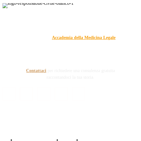
Responsabile Civile
: il blog di
Carmelo Galipò
.
Il blog, grazie alla collaborazione di esperti medici e giuristi
dell'Associazione
Accademia della Medicina Legale
, si
prefigge di essere riferimento nazionale per la gestione del
contenzioso civile e penale nel campo della Responsabilità
sanitaria e civile Auto e non solo.
Contattaci
per richiedere una consulenza gratuita
raccontandoci la tua storia.
© Copyright 2024 - Responsabile Civile
Informativa trattamento dati
Contattaci
Collabora con noi!