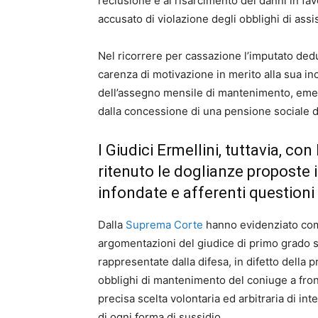
reclusione e al risarcimento dei danni in fav
accusato di violazione degli obblighi di assi
Nel ricorrere per cassazione l’imputato ded
carenza di motivazione in merito alla sua in
dell’assegno mensile di mantenimento, emerg
dalla concessione di una pensione sociale d’i
I Giudici Ermellini, tuttavia, c
ritenuto le doglianze proposte
infondate e afferenti questioni 
Dalla
Suprema Corte
hanno evidenziato come 
argomentazioni del giudice di primo grado su
rappresentate dalla difesa, in difetto della 
obblighi di mantenimento del coniuge a fron
precisa scelta volontaria ed arbitraria di i
di ogni forma di sussidio.