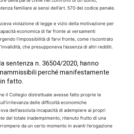
ore della parte civile nei confronti di un uomo,
stenza familiare ai sensi dell’art. 570 del codice penale.
uceva violazione di legge e vizio della motivazione per
capacità economica di far fronte ai versamenti
endo l’impossibilità di farvi fronte, come riscontrato
nvalidità, che presupponeva l’assenza di altri redditi.
on la sentenza n. 36504/2020, hanno
 inammissibili perché manifestamente
in fatto.
il Collegio distrettuale avesse fatto proprie le
ll’irrilevanza delle difficoltà economiche
prova dell’assoluta incapacità di adempiere ai propri
te del totale inadempimento, ritenuto frutto di una
nterrompere da un certo momento in avanti l’erogazione