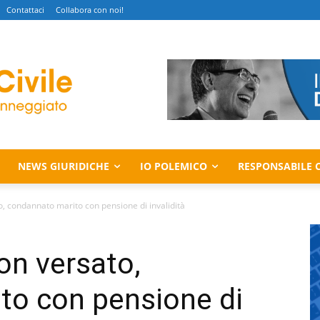
Contattaci
Collabora con noi!
NEWS GIURIDICHE
IO POLEMICO
RESPONSABILE C
 condannato marito con pensione di invalidità
n versato,
to con pensione di