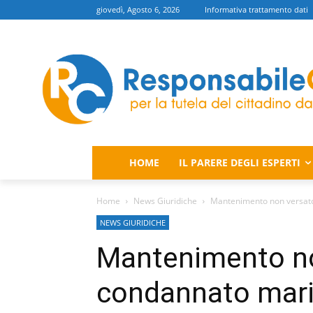
giovedì, Agosto 6, 2026
Informativa trattamento dati
HOME
IL PARERE DEGLI ESPERTI
Home
News Giuridiche
Mantenimento non versato,
NEWS GIURIDICHE
Mantenimento no
condannato mari