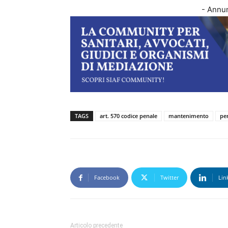
- Annun
TAGS
art. 570 codice penale
mantenimento
pen
Facebook
Twitter
Lin
Articolo precedente