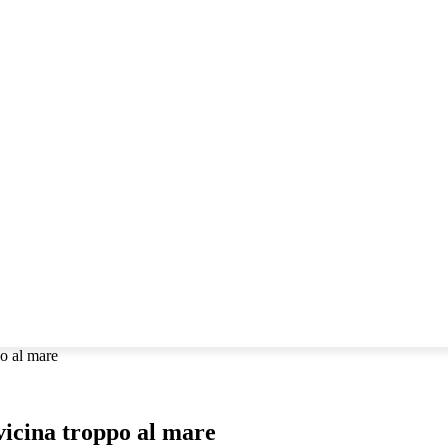
llabora con noi!
CHE
IO POLEMICO
RESPONSABILE CIVILE TV
po al mare
vvicina troppo al mare