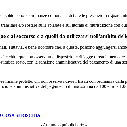
, di solito sono le ordinanze comunali a dettare le prescrizioni riguarda
ansitare e/o sostare sulle spiagge e sul litorale di giurisdizione con qual
gge e al soccorso e a quelli da utilizzarsi nell’ambito de
nali. Tuttavia, è bene ricordare che, a queste, possono aggiungersi anch
isce che chiunque non osservi una disposizione di legge o regolamento, 
 costituisce reato, con la sanzione amministrativa del pagamento di una
ree marine protette, chi non osserva i divieti fissati con ordinanza dalla
 la sanzione amministrativa del pagamento di una somma da 100 euro a 1.0
COSA SI RISCHIA
- Annuncio pubblicitario -