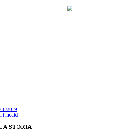
Print
2018/2019
i i medici
UA STORIA