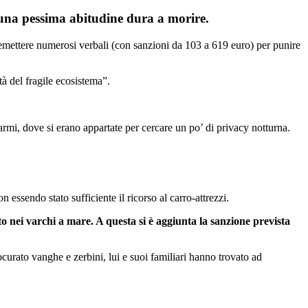
i una pessima abitudine dura a morire.
 a emettere numerosi verbali (con sanzioni da 103 a 619 euro) per punire
tà del fragile ecosistema”.
 Marmi, dove si erano appartate per cercare un po’ di privacy notturna.
 essendo stato sufficiente il ricorso al carro-attrezzi.
o nei varchi a mare. A questa si è aggiunta la sanzione prevista
ocurato vanghe e zerbini, lui e suoi familiari hanno trovato ad