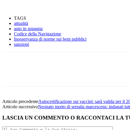
TAGS
attualità
auto in spiaggia
Codice della Navigazione
Inosservanza di norme sui beni pubblici
sanzioni
Facebook
Twitter
Linkedin
Email
Articolo precedente
Autocertificazione sui vaccini: sarà valida per il 
Articolo successivo
Neonato morto di serratia marcescens: indagati tutt
LASCIA UN COMMENTO O RACCONTACI LA T