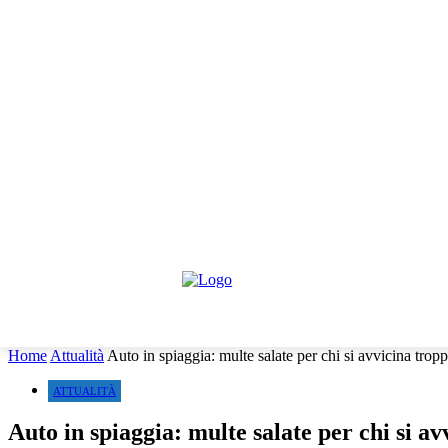
giovedì, Agosto 6, 2026
Informativa trattamento dati
Contattaci
Co
HOME
IL PARERE DEGLI ESPERTI
NEWS GIURIDI
Home
Attualità
Auto in spiaggia: multe salate per chi si avvicina trop
ATTUALITÀ
Auto in spiaggia: multe salate per chi si a