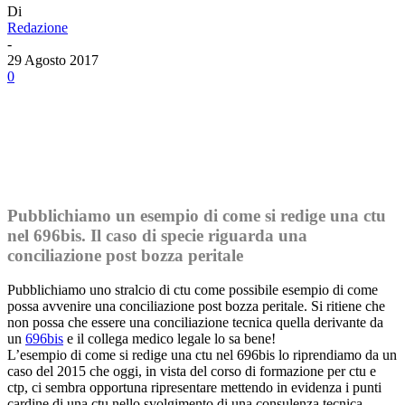
Di
Redazione
-
29 Agosto 2017
0
Facebook
Twitter
Linkedin
Email
Pubblichiamo un esempio di come si redige una ctu
nel 696bis. Il caso di specie riguarda una
conciliazione post bozza peritale
Pubblichiamo uno stralcio di ctu come possibile esempio di come
possa avvenire una conciliazione post bozza peritale. Si ritiene che
non possa che essere una conciliazione tecnica quella derivante da
un
696bis
e il collega medico legale lo sa bene!
L’esempio di come si redige una ctu nel 696bis lo riprendiamo da un
caso del 2015 che oggi, in vista del corso di formazione per ctu e
ctp, ci sembra opportuna ripresentare mettendo in evidenza i punti
cardine di una ctu nello svolgimento di una consulenza tecnica