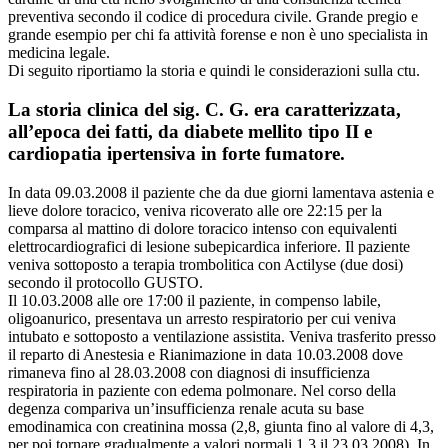
preventiva secondo il codice di procedura civile. Grande pregio e
grande esempio per chi fa attività forense e non è uno specialista in
medicina legale.
Di seguito riportiamo la storia e quindi le considerazioni sulla ctu.
La storia clinica del sig. C. G. era caratterizzata,
all’epoca dei fatti, da diabete mellito tipo II e
cardiopatia ipertensiva in forte fumatore.
In data 09.03.2008 il paziente che da due giorni lamentava astenia e
lieve dolore toracico, veniva ricoverato alle ore 22:15 per la
comparsa al mattino di dolore toracico intenso con equivalenti
elettrocardiografici di lesione subepicardica inferiore. Il paziente
veniva sottoposto a terapia trombolitica con Actilyse (due dosi)
secondo il protocollo GUSTO.
Il 10.03.2008 alle ore 17:00 il paziente, in compenso labile,
oligoanurico, presentava un arresto respiratorio per cui veniva
intubato e sottoposto a ventilazione assistita. Veniva trasferito presso
il reparto di Anestesia e Rianimazione in data 10.03.2008 dove
rimaneva fino al 28.03.2008 con diagnosi di insufficienza
respiratoria in paziente con edema polmonare. Nel corso della
degenza compariva un’insufficienza renale acuta su base
emodinamica con creatinina mossa (2,8, giunta fino al valore di 4,3,
per poi tornare gradualmente a valori normali 1,3 il 23.03.2008). In