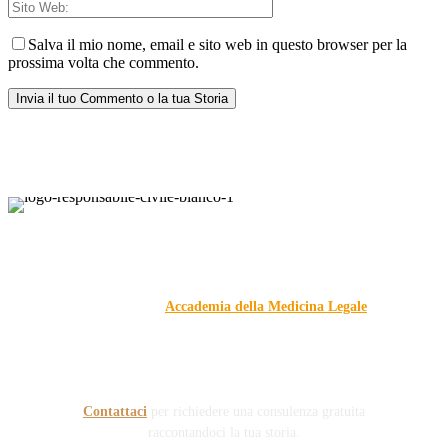
Salva il mio nome, email e sito web in questo browser per la
prossima volta che commento.
Responsabile Civile
: il blog di
Carmelo Galipò
.
Il blog, grazie alla collaborazione di esperti medici e giuristi
dell'Associazione
Accademia della Medicina Legale
, si
prefigge di essere riferimento nazionale per la gestione del
contenzioso civile e penale nel campo della Responsabilità
sanitaria e civile Auto e non solo.
Contattaci
per richiedere una consulenza gratuita
raccontandoci la tua storia.