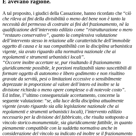
E avevano ragione.
A tal proposito, i giudici della Cassazione, hanno ricordato che “c
iò
che rileva ai fini della divisibilità o meno del bene non è tanto la
necessità del permesso di costruire ai fini del frazionamento, nè la
qualificazione dell’intervento edilizio come “ristrutturazione o mero
“restauro conservativo”, quanto la complessiva valutazione
dell’intervento stesso in relazione alle caratteristiche dell’immobile
oggetto di causa e la sua compatibilità con la disciplina urbanistica
vigente, sia avuto riguardo alla normativa nazionale che ai
regolamenti e strumenti urbanistici locali”.
“Occorre inoltre accertare se, pur risultando il frazionamento
giuridicamente possibile, le porzioni realizzabili siano suscettibili di
formare oggetto di autonomo e libero godimento e non risultino
gravate da servitù, pesi o limitazioni eccessive o sensibilmente
deprezzate in proporzione al valore dell’intero ed inoltre se la
divisione richieda o meno opere complesse o di notevole costo”
.
Ed infine, l’’ultimo conseguenziale accertamento, concerne la
seguente valutazione: “
se, alla luce della disciplina attualmente
vigente (avuto riguardo sia alla legislazione nazionale che ai
regolamenti e strumenti urbanistici locali), l’intervento edilizio
necessario per la divisione del fabbricato, che risulta sottoposto a
vincolo storico-monumentale, sia giuridicamente fattibile, in quanto
pienamente compatibile con la suddetta normativa anche in
considerazione del vincolo su indicato ed inoltre se il frazionamento