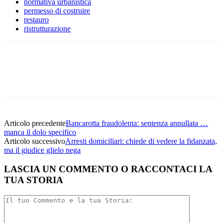
normativa urbanistica
permesso di costruire
restauro
ristrutturazione
Facebook
Twitter
Linkedin
Email
Articolo precedente
Bancarotta fraudolenta: sentenza annullata …
manca il dolo specifico
Articolo successivo
Arresti domiciliari: chiede di vedere la fidanzata,
ma il giudice glielo nega
LASCIA UN COMMENTO O RACCONTACI LA
TUA STORIA