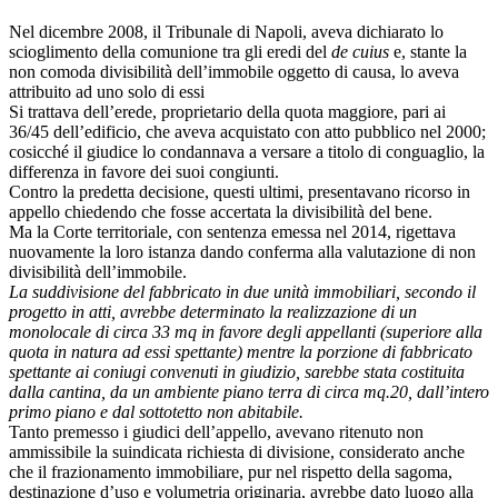
Nel dicembre 2008, il Tribunale di Napoli, aveva dichiarato lo
scioglimento della comunione tra gli eredi del
de cuius
e, stante la
non comoda divisibilità dell’immobile oggetto di causa, lo aveva
attribuito ad uno solo di essi
Si trattava dell’erede, proprietario della quota maggiore, pari ai
36/45 dell’edificio, che aveva acquistato con atto pubblico nel 2000;
cosicché il giudice lo condannava a versare a titolo di conguaglio, la
differenza in favore dei suoi congiunti.
Contro la predetta decisione, questi ultimi, presentavano ricorso in
appello chiedendo che fosse accertata la divisibilità del bene.
Ma la Corte territoriale, con sentenza emessa nel 2014, rigettava
nuovamente la loro istanza dando conferma alla valutazione di non
divisibilità dell’immobile.
La suddivisione del fabbricato in due unità immobiliari, secondo il
progetto in atti, avrebbe determinato la realizzazione di un
monolocale di circa 33 mq in favore degli appellanti (superiore alla
quota in natura ad essi spettante) mentre la porzione di fabbricato
spettante ai coniugi convenuti in giudizio, sarebbe stata costituita
dalla cantina, da un ambiente piano terra di circa mq.20, dall’intero
primo piano e dal sottotetto non abitabile.
Tanto premesso i giudici dell’appello, avevano ritenuto non
ammissibile la suindicata richiesta di divisione, considerato anche
che il frazionamento immobiliare, pur nel rispetto della sagoma,
destinazione d’uso e volumetria originaria, avrebbe dato luogo alla