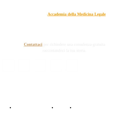
Il blog, grazie alla collaborazione di esperti medici e giuristi
dell'Associazione
Accademia della Medicina Legale
, si
prefigge di essere riferimento nazionale per la gestione del
contenzioso civile e penale nel campo della Responsabilità
sanitaria e civile Auto e non solo.
Contattaci
per richiedere una consulenza gratuita
raccontandoci la tua storia.
© Copyright 2024 - Responsabile Civile
Informativa trattamento dati
Contattaci
Collabora con noi!