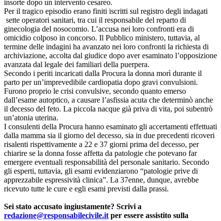
insorte dopo un intervento cesareo.
Per il tragico episodio erano finiti iscritti sul registro degli indagati
sette operatori sanitari, tra cui il responsabile del reparto di
ginecologia del nosocomio. L’accusa nei loro confronti era di
omicidio colposo in concorso. Il Pubblico ministero, tuttavia, al
termine delle indagini ha avanzato nei loro confronti la richiesta di
archiviazione, accolta dal giudice dopo aver esaminato l’opposizione
avanzata dal legale dei familiari della puerpera.
Secondo i periti incaricati dalla Procura la donna morì durante il
parto per un’imprevedibile cardiopatia dopo gravi convulsioni.
Furono proprio le crisi convulsive, secondo quanto emerso
dall’esame autoptico, a causare l’asfissia acuta che determinò anche
il decesso del feto. La piccola nacque già priva di vita, poi subentrò
un’atonia uterina.
I consulenti della Procura hanno esaminato gli accertamenti effettuati
dalla mamma sia il giorno del decesso, sia in due precedenti ricoveri
risalenti rispettivamente a 22 e 37 giorni prima del decesso, per
chiarire se la donna fosse affetta da patologie che potevano far
emergere eventuali responsabilità del personale sanitario. Secondo
gli esperti, tuttavia, gli esami evidenziarono “patologie prive di
apprezzabile espressività clinica”. La 37enne, dunque, avrebbe
ricevuto tutte le cure e egli esami previsti dalla prassi.
Sei stato accusato ingiustamente? Scrivi a
redazione@responsabilecivile.it
per essere assistito sulla