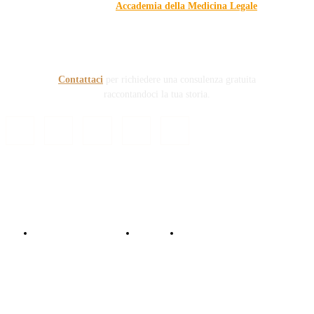
dell'Associazione
Accademia della Medicina Legale
, si
prefigge di essere riferimento nazionale per la gestione del
contenzioso civile e penale nel campo della Responsabilità
sanitaria e civile Auto e non solo.
Contattaci
per richiedere una consulenza gratuita
raccontandoci la tua storia.
© Copyright 2024 - Responsabile Civile
Informativa trattamento dati
Contattaci
Collabora con noi!