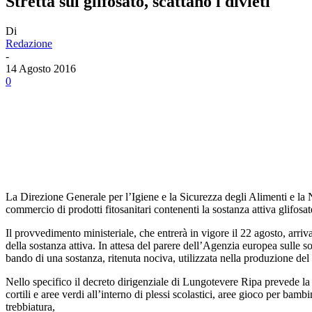
Stretta sul glifosato, scattano i divieti
Di
Redazione
-
14 Agosto 2016
0
Facebook
Twitter
Linkedin
Email
La Direzione Generale per l’Igiene e la Sicurezza degli Alimenti e la 
commercio di prodotti fitosanitari contenenti la sostanza attiva glifosa
Il provvedimento ministeriale, che entrerà in vigore il 22 agosto, ar
della sostanza attiva. In attesa del parere dell’Agenzia europea sulle 
bando di una sostanza, ritenuta nociva, utilizzata nella produzione del 
Nello specifico il decreto dirigenziale di Lungotevere Ripa prevede la 
cortili e aree verdi all’interno di plessi scolastici, aree gioco per bambi
trebbiatura,