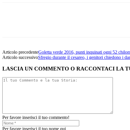
Facebook
Twitter
Linkedin
Email
Articolo precedente
Goletta verde 2016, punti inquinati ogni 52 chilom
Articolo successivo
Sfregio durante il cesareo, i genitori chiedono i da
LASCIA UN COMMENTO O RACCONTACI LA T
Per favore inserisci il tuo commento!
Per favore inserisci il tuo nome qui