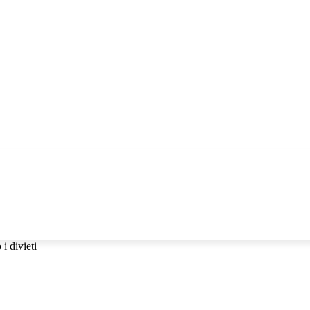
llabora con noi!
CHE
IO POLEMICO
RESPONSABILE CIVILE TV
 i divieti