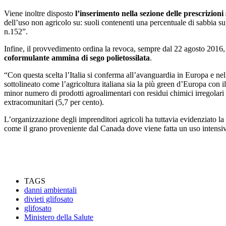
Viene inoltre disposto
l’inserimento nella sezione delle prescrizioni
dell’uso non agricolo su: suoli contenenti una percentuale di sabbia sup
n.152”.
Infine, il provvedimento ordina la revoca, sempre dal 22 agosto 2016, d
coformulante ammina di sego polietossilata
.
“Con questa scelta l’Italia si conferma all’avanguardia in Europa e ne
sottolineato come l’agricoltura italiana sia la più green d’Europa con i
minor numero di prodotti agroalimentari con residui chimici irregolari (
extracomunitari (5,7 per cento).
L’organizzazione degli imprenditori agricoli ha tuttavia evidenziato 
come il grano proveniente dal Canada dove viene fatta un uso intensivo 
TAGS
danni ambientali
divieti glifosato
glifosato
Ministero della Salute