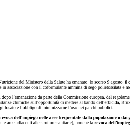
Print
Nutrizione del Ministero della Salute ha emanato, lo scorso 9 agosto, il
te in associazione con il coformulante ammina di sego polietossilata e mod
riva dopo l’emanazione da parte della Commissione europea, del regolam
sostanze chimiche sull’opportunità di mettere al bando dell’erbicida, Bru
glifosato e l’obbligo di minimizzarne l’uso nei parchi pubblici.
r
evoca dell’impiego nelle aree frequentate dalla popolazione o dai 
ni e aree adiacenti alle strutture sanitarie), nonché la
revoca dell’impieg