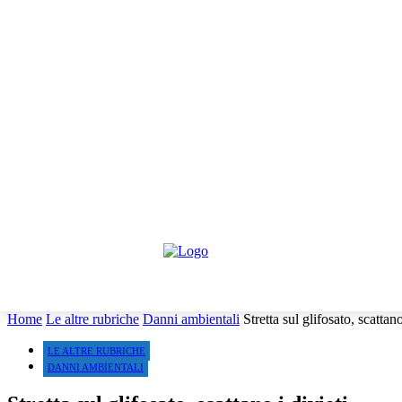
venerdì, Agosto 7, 2026
Informativa trattamento dati
Contattaci
Co
HOME
IL PARERE DEGLI ESPERTI
NEWS GIURIDI
Home
Le altre rubriche
Danni ambientali
Stretta sul glifosato, scattano
LE ALTRE RUBRICHE
DANNI AMBIENTALI