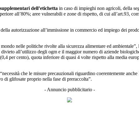
 supplementari dell’etichetta
in caso di impieghi non agricoli, della seg
eriore all’80%; aree vulnerabili e zone di rispetto, di cui all’art.93, co
ella autorizzazione all’immissione in commercio ed impiego dei prodotti f
l mondo nelle politiche rivolte alla sicurezza alimentare ed ambientale”
l divieto all’utilizzo degli ogm e il maggior numero di aziende biologiche
0,4 per cento), quota inferiore di quasi 4 volte rispetto alla media europ
la “necessità che le misure precauzionali riguardino coerentemente anche
di glifosate proprio nella fase di preraccolta”.
- Annuncio pubblicitario -