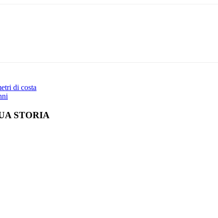
Print
etri di costa
nni
UA STORIA