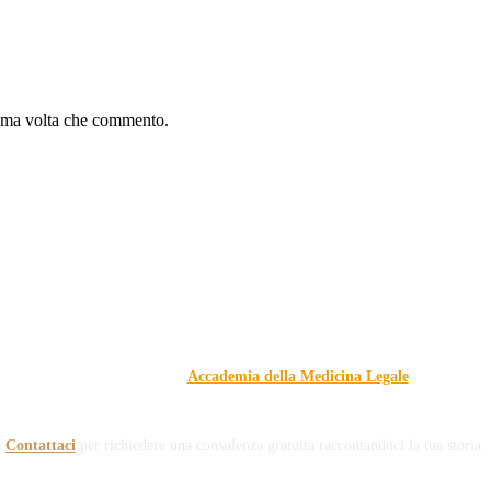
sima volta che commento.
Responsabile Civile
: il blog di
Carmelo Galipò
.
ici e giuristi dell'Associazione
Accademia della Medicina Legale
, si prefigge
zioso civile e penale nel campo della Responsabilità sanitaria e civile Auto e no
Contattaci
per richiedere una consulenza gratuita raccontandoci la tua storia.