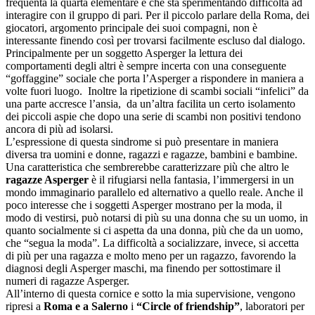
frequenta la quarta elementare e che sta sperimentando difficoltà ad
interagire con il gruppo di pari. Per il piccolo parlare della Roma, dei
giocatori, argomento principale dei suoi compagni, non è
interessante finendo così per trovarsi facilmente escluso dal dialogo.
Principalmente per un soggetto Asperger la lettura dei
comportamenti degli altri è sempre incerta con una conseguente
“goffaggine” sociale che porta l’Asperger a rispondere in maniera a
volte fuori luogo. Inoltre la ripetizione di scambi sociali “infelici” da
una parte accresce l’ansia, da un’altra facilita un certo isolamento
dei piccoli aspie che dopo una serie di scambi non positivi tendono
ancora di più ad isolarsi.
L’espressione di questa sindrome si può presentare in maniera
diversa tra uomini e donne, ragazzi e ragazze, bambini e bambine.
Una caratteristica che sembrerebbe caratterizzare più che altro le
ragazze Asperger
è il rifugiarsi nella fantasia, l’immergersi in un
mondo immaginario parallelo ed alternativo a quello reale. Anche il
poco interesse che i soggetti Asperger mostrano per la moda, il
modo di vestirsi, può notarsi di più su una donna che su un uomo, in
quanto socialmente si ci aspetta da una donna, più che da un uomo,
che “segua la moda”. La difficoltà a socializzare, invece, si accetta
di più per una ragazza e molto meno per un ragazzo, favorendo la
diagnosi degli Asperger maschi, ma finendo per sottostimare il
numeri di ragazze Asperger.
All’interno di questa cornice e sotto la mia supervisione, vengono
ripresi a
Roma e a Salerno
i
“Circle of friendship”
, laboratori per