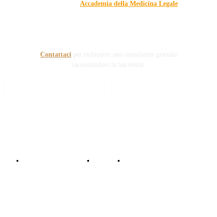
dell'Associazione
Accademia della Medicina Legale
, si
prefigge di essere riferimento nazionale per la gestione del
contenzioso civile e penale nel campo della Responsabilità
sanitaria e civile Auto e non solo.
Contattaci
per richiedere una consulenza gratuita
raccontandoci la tua storia.
© Copyright 2024 - Responsabile Civile
Informativa trattamento dati
Contattaci
Collabora con noi!