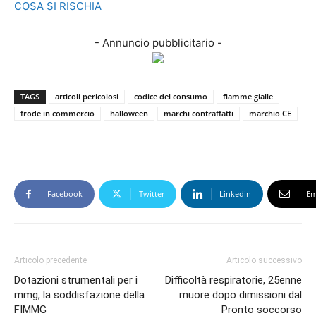
COSA SI RISCHIA
- Annuncio pubblicitario -
TAGS
articoli pericolosi
codice del consumo
fiamme gialle
frode in commercio
halloween
marchi contraffatti
marchio CE
Facebook
Twitter
Linkedin
Em
Articolo precedente
Articolo successivo
Dotazioni strumentali per i
Difficoltà respiratorie, 25enne
mmg, la soddisfazione della
muore dopo dimissioni dal
FIMMG
Pronto soccorso