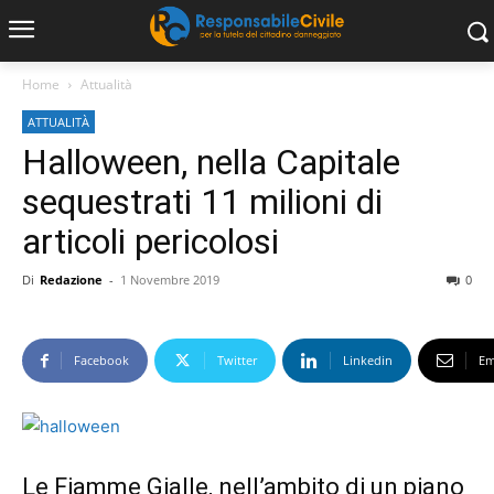
Home
Attualità
ATTUALITÀ
Halloween, nella Capitale
sequestrati 11 milioni di
articoli pericolosi
Di
Redazione
-
1 Novembre 2019
0
Facebook
Twitter
Linkedin
Em
Le Fiamme Gialle, nell’ambito di un piano