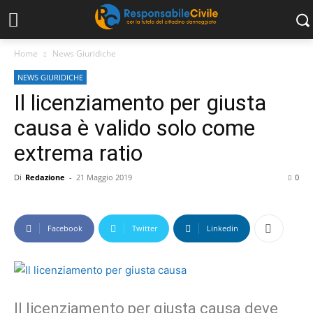
Home
News Giuridiche
NEWS GIURIDICHE
Il licenziamento per giusta
causa è valido solo come
extrema ratio
Di
Redazione
-
21 Maggio 2019
0
Facebook
Twitter
Linkedin
Il licenziamento per giusta causa deve