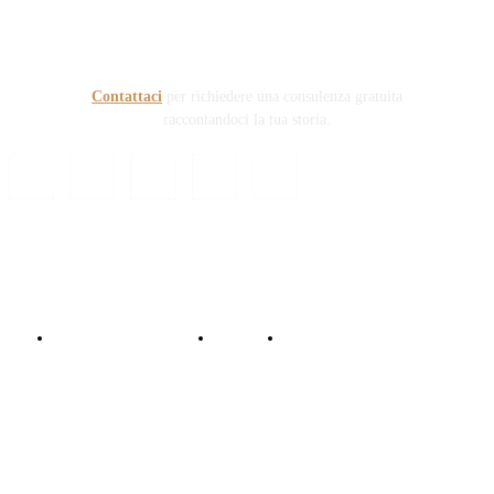
prefigge di essere riferimento nazionale per la gestione del
contenzioso civile e penale nel campo della Responsabilità
sanitaria e civile Auto e non solo.
Contattaci
per richiedere una consulenza gratuita
raccontandoci la tua storia.
© Copyright 2024 - Responsabile Civile
Informativa trattamento dati
Contattaci
Collabora con noi!