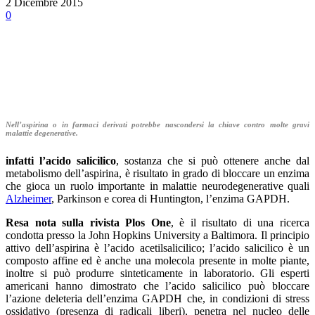
2 Dicembre 2015
0
Facebook
Twitter
Linkedin
Email
Nell’aspirina
o in farmaci derivati potrebbe nascondersi la chiave contro molte gravi
malattie degenerative.
infatti l’acido salicilico
, sostanza che si può ottenere anche dal
metabolismo dell’aspirina, è risultato in grado di bloccare un enzima
che gioca un ruolo importante in malattie neurodegenerative quali
Alzheimer
, Parkinson e corea di Huntington, l’enzima GAPDH.
Resa nota sulla rivista Plos One
, è il risultato di una ricerca
condotta presso la John Hopkins University a Baltimora. Il principio
attivo dell’aspirina è l’acido acetilsalicilico; l’acido salicilico è un
composto affine ed è anche una molecola presente in molte piante,
inoltre si può produrre sinteticamente in laboratorio. Gli esperti
americani hanno dimostrato che l’acido salicilico può bloccare
l’azione deleteria dell’enzima GAPDH che, in condizioni di stress
ossidativo (presenza di radicali liberi), penetra nel nucleo delle