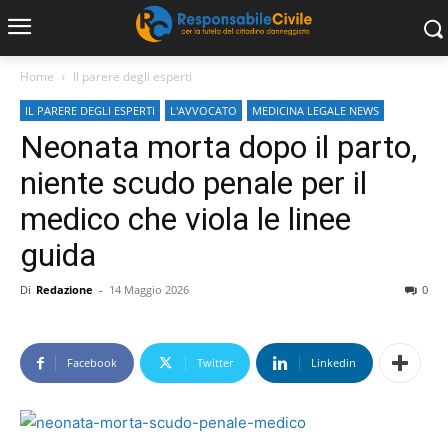
Home
Il parere degli esperti
IL PARERE DEGLI ESPERTI
L'AVVOCATO
MEDICINA LEGALE NEWS
Neonata morta dopo il parto,
niente scudo penale per il
medico che viola le linee
guida
Di
Redazione
-
14 Maggio 2026
0
Facebook
Twitter
Linkedin