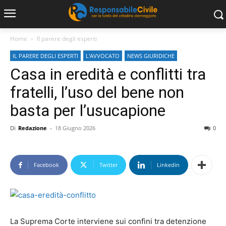
Home
Il parere degli esperti
IL PARERE DEGLI ESPERTI
L'AVVOCATO
NEWS GIURIDICHE
Casa in eredità e conflitti tra
fratelli, l’uso del bene non
basta per l’usucapione
Di
Redazione
-
18 Giugno 2026
0
Facebook
Twitter
Linkedin
La Suprema Corte interviene sui confini tra detenzione