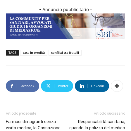
- Annuncio pubblicitario -
TAGS
casa in eredità
conflitti tra fratelli
Facebook
Twitter
Linkedin
Articolo precedente
Articolo successivo
Farmaci dimagranti senza
Responsabilità sanitaria,
visita medica, la Cassazione
quando la polizza del medico