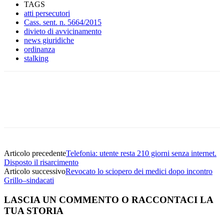
TAGS
atti persecutori
Cass. sent. n. 5664/2015
divieto di avvicinamento
news giuridiche
ordinanza
stalking
Facebook
Twitter
Linkedin
Email
Articolo precedente
Telefonia: utente resta 210 giorni senza internet.
Disposto il risarcimento
Articolo successivo
Revocato lo sciopero dei medici dopo incontro
Grillo–sindacati
LASCIA UN COMMENTO O RACCONTACI LA
TUA STORIA