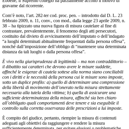
Ebbene, il Supremo collegio ha parzialmente accolto il motivo di
gravame dal ricorrente.
Com’è noto, l’art. 282-ter cod. proc. pen. – introdotto dal D. L. 23
febbraio 2009, n. 11, conv., con mod., dalla legge 23 aprile 2009, n.
38 – ha tipizzato una nuova figura di misura cautelare al fine di
contrastare, prevalentemente, il fenomeno degli atti persecutori,
costituito dal divieto di avvicinamento dell’imputato o dell’indagato
“a luoghi determinati abitualmente frequentati dalla persona offesa”,
nonché dall’imposizione dell’obbligo di “mantenere una determinata
distanza da tali luoghi o dalla persona offesa”.
È vivo nella giurisprudenza di legittimità – ma non contraddittorio –
il dibattito sui caratteri che devono avere le misure suddette,
affinché le esigenze di cautela sottese alla norma siano conciliabili
con i diritti e le necessità della persona cui le misure sono imposte,
sotto un duplice profilo: a) quello di determinare una compressione
della libertà di movimento dell’onerato nella misura strettamente
necessaria alla tutela della vittima; b) quella di assicurare una
sufficiente determinatezza della misura, affinché sia ben chiaro
all’obbligato quali comportamenti deve tenere e sia eseguibile il
controllo sulla corretta osservanza delle prescrizioni a lui imposte
.
È compito del giudice, pertanto, riempire la misura di contenuti
adeguati agli obiettivi da raggiungere e rendere la misura
sufficientemente determinata, per evitare elusioni o problematiche