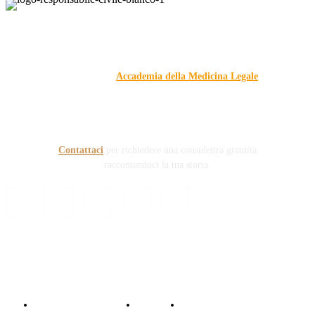
Responsabile Civile
: il blog di
Carmelo Galipò
.
Il blog, grazie alla collaborazione di esperti medici e giuristi
dell'Associazione
Accademia della Medicina Legale
, si
prefigge di essere riferimento nazionale per la gestione del
contenzioso civile e penale nel campo della Responsabilità
sanitaria e civile Auto e non solo.
Contattaci
per richiedere una consulenza gratuita
raccontandoci la tua storia.
© Copyright 2024 - Responsabile Civile
Informativa trattamento dati
Contattaci
Collabora con noi!