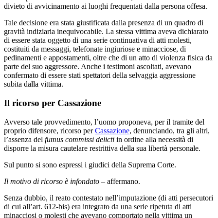
divieto di avvicinamento ai luoghi frequentati dalla persona offesa.
Tale decisione era stata giustificata dalla presenza di un quadro di
gravità indiziaria inequivocabile. La stessa vittima aveva dichiarato
di essere stata oggetto di una serie continuativa di atti molesti,
costituiti da messaggi, telefonate ingiuriose e minacciose, di
pedinamenti e appostamenti, oltre che di un atto di violenza fisica da
parte del suo aggressore. Anche i testimoni ascoltati, avevano
confermato di essere stati spettatori della selvaggia aggressione
subita dalla vittima.
Il ricorso per Cassazione
Avverso tale provvedimento, l’uomo proponeva, per il tramite del
proprio difensore, ricorso per
Cassazione
, denunciando, tra gli altri,
l’assenza del
fumus commissi delicti
in ordine alla necessità di
disporre la misura cautelare restrittiva della sua libertà personale.
Sul punto si sono espressi i giudici della Suprema Corte.
Il motivo di ricorso è infondato
– affermano.
Senza dubbio, il reato contestato nell’imputazione (di atti persecutori
di cui all’art. 612-bis) era integrato da una serie ripetuta di atti
minacciosi o molesti che avevano comportato nella vittima un