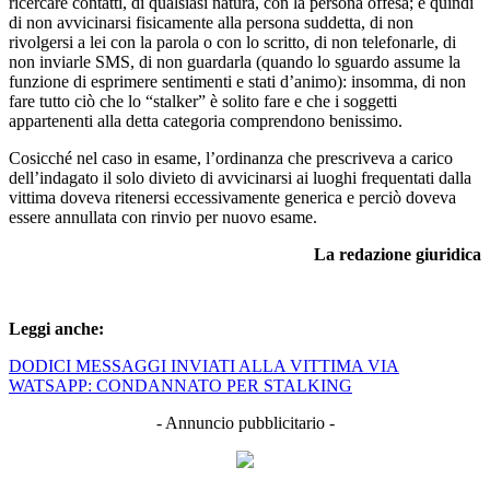
ricercare contatti, di qualsiasi natura, con la persona offesa; e quindi
di non avvicinarsi fisicamente alla persona suddetta, di non
rivolgersi a lei con la parola o con lo scritto, di non telefonarle, di
non inviarle SMS, di non guardarla (quando lo sguardo assume la
funzione di esprimere sentimenti e stati d’animo): insomma, di non
fare tutto ciò che lo “stalker” è solito fare e che i soggetti
appartenenti alla detta categoria comprendono benissimo.
Cosicché nel caso in esame, l’ordinanza che prescriveva a carico
dell’indagato il solo divieto di avvicinarsi ai luoghi frequentati dalla
vittima doveva ritenersi eccessivamente generica e perciò doveva
essere annullata con rinvio per nuovo esame.
La redazione giuridica
Leggi anche:
DODICI MESSAGGI INVIATI ALLA VITTIMA VIA
WATSAPP: CONDANNATO PER STALKING
- Annuncio pubblicitario -