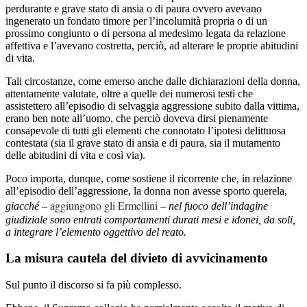
perdurante e grave stato di ansia o di paura ovvero avevano
ingenerato un fondato timore per l’incolumità propria o di un
prossimo congiunto o di persona al medesimo legata da relazione
affettiva e l’avevano costretta, perciò, ad alterare le proprie abitudini
di vita.
Tali circostanze, come emerso anche dalle dichiarazioni della donna,
attentamente valutate, oltre a quelle dei numerosi testi che
assistettero all’episodio di selvaggia aggressione subito dalla vittima,
erano ben note all’uomo, che perciò doveva dirsi pienamente
consapevole di tutti gli elementi che connotato l’ipotesi delittuosa
contestata (sia il grave stato di ansia e di paura, sia il mutamento
delle abitudini di vita e così via).
Poco importa, dunque, come sostiene il ricorrente che, in relazione
all’episodio dell’aggressione, la donna non avesse sporto querela,
– aggiungono gli Ermellini –
giacché
nel fuoco dell’indagine
giudiziale sono entrati comportamenti durati mesi e idonei, da soli,
a integrare l’elemento oggettivo del reato.
La misura cautela del divieto di avvicinamento
Sul punto il discorso si fa più complesso.