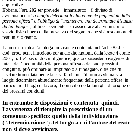
applicative.
Ebbene, l’art. 282-ter prevede – innanzitutto – il divieto di
avvicinamento “
a luoghi determinati abitualmente frequentati dalla
persona offesa” e l’obbligo di “mantenere una determinata distanza
da tali luoghi”
, al fine – evidente – di assicurare alla vittima uno
spazio fisico libero dalla presenza del soggetto che si è reso autore di
reati in suo danno.
La norma ricalca l’analoga previsione contenuta nell’art. 282-bis
cod. proc. pen., introdotto per analoghe ragioni, dalla legge 4 aprile
2001, n. 154, secondo cui il giudice, qualora sussistano esigenze di
tutela dell’incolumità della persona offesa o dei suoi prossimi
congiunti, può ordinare all’imputato o all’indagato, oltre che di
lasciare immediatamente la casa familiare, “di non avvicinarsi a
luoghi determinati abitualmente frequentati dalla persona offesa, in
particolare il luogo di lavoro, il domicilio della famiglia di origine o
dei prossimi congiunti”.
In entrambe le disposizioni è contenuta, quindi,
l’avvertenza di riempire la prescrizione di un
contenuto specifico: quello della individuazione
(“determinazione”) del luogo a cui l’autore del reato
non si deve avvicinare.