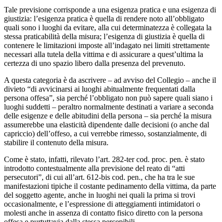
Tale previsione corrisponde a una esigenza pratica e una esigenza di
giustizia: l’esigenza pratica è quella di rendere noto all’obbligato
quali sono i luoghi da evitare, alla cui determinatezza è collegata la
stessa praticabilità della misura; l’esigenza di giustizia è quella di
contenere le limitazioni imposte all’indagato nei limiti strettamente
necessari alla tutela della vittima e di assicurare a quest’ultima la
certezza di uno spazio libero dalla presenza del prevenuto.
A questa categoria è da ascrivere – ad avviso del Collegio – anche il
divieto “di avvicinarsi ai luoghi abitualmente frequentati dalla
persona offesa”, sia perché l’obbligato non può sapere quali siano i
luoghi suddetti – peraltro normalmente destinati a variare a seconda
delle esigenze e delle abitudini della persona – sia perché la misura
assumerebbe una elasticità dipendente dalle decisioni (o anche dal
capriccio) dell’offeso, a cui verrebbe rimesso, sostanzialmente, di
stabilire il contenuto della misura.
Come è stato, infatti, rilevato l’art. 282-ter cod. proc. pen. è stato
introdotto contestualmente alla previsione del reato di “atti
persecutori”, di cui all’art. 612-bis cod. pen., che ha tra le sue
manifestazioni tipiche il costante pedinamento della vittima, da parte
del soggetto agente, anche in luoghi nei quali la prima si trovi
occasionalmente, e l’espressione di atteggiamenti intimidatori o
molesti anche in assenza di contatto fisico diretto con la persona
offesa e purtuttavia dalla stessa percepibili.