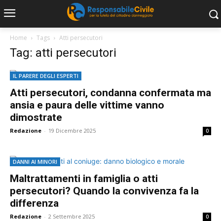
Home
Tags
Atti persecutori
Tag: atti persecutori
IL PARERE DEGLI ESPERTI
Atti persecutori, condanna confermata ma
ansia e paura delle vittime vanno
dimostrate
Redazione
-
19 Dicembre 2025
0
DANNI AI MINORI
Maltrattamenti in famiglia o atti
persecutori? Quando la convivenza fa la
differenza
Redazione
-
2 Settembre 2025
0