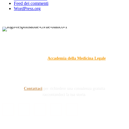
Feed dei commenti
WordPress.org
Responsabile Civile
: il blog di
Carmelo Galipò
.
Il blog, grazie alla collaborazione di esperti medici e giuristi
dell'Associazione
Accademia della Medicina Legale
, si
prefigge di essere riferimento nazionale per la gestione del
contenzioso civile e penale nel campo della Responsabilità
sanitaria e civile Auto e non solo.
Contattaci
per richiedere una consulenza gratuita
raccontandoci la tua storia.