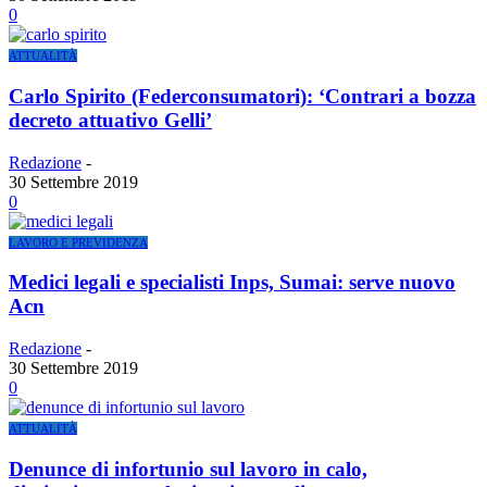
0
ATTUALITÀ
Carlo Spirito (Federconsumatori): ‘Contrari a bozza
decreto attuativo Gelli’
Redazione
-
30 Settembre 2019
0
LAVORO E PREVIDENZA
Medici legali e specialisti Inps, Sumai: serve nuovo
Acn
Redazione
-
30 Settembre 2019
0
ATTUALITÀ
Denunce di infortunio sul lavoro in calo,