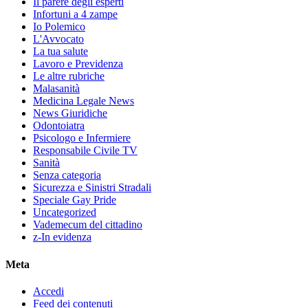
Il parere degli esperti
Infortuni a 4 zampe
Io Polemico
L'Avvocato
La tua salute
Lavoro e Previdenza
Le altre rubriche
Malasanità
Medicina Legale News
News Giuridiche
Odontoiatra
Psicologo e Infermiere
Responsabile Civile TV
Sanità
Senza categoria
Sicurezza e Sinistri Stradali
Speciale Gay Pride
Uncategorized
Vademecum del cittadino
z-In evidenza
Meta
Accedi
Feed dei contenuti