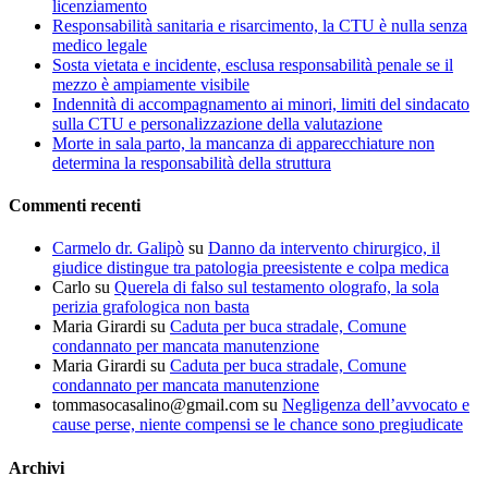
licenziamento
Responsabilità sanitaria e risarcimento, la CTU è nulla senza
medico legale
Sosta vietata e incidente, esclusa responsabilità penale se il
mezzo è ampiamente visibile
Indennità di accompagnamento ai minori, limiti del sindacato
sulla CTU e personalizzazione della valutazione
Morte in sala parto, la mancanza di apparecchiature non
determina la responsabilità della struttura
Commenti recenti
Carmelo dr. Galipò
su
Danno da intervento chirurgico, il
giudice distingue tra patologia preesistente e colpa medica
Carlo
su
Querela di falso sul testamento olografo, la sola
perizia grafologica non basta
Maria Girardi
su
Caduta per buca stradale, Comune
condannato per mancata manutenzione
Maria Girardi
su
Caduta per buca stradale, Comune
condannato per mancata manutenzione
tommasocasalino@gmail.com
su
Negligenza dell’avvocato e
cause perse, niente compensi se le chance sono pregiudicate
Archivi