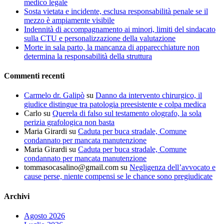
medico legale
Sosta vietata e incidente, esclusa responsabilità penale se il
mezzo è ampiamente visibile
Indennità di accompagnamento ai minori, limiti del sindacato
sulla CTU e personalizzazione della valutazione
Morte in sala parto, la mancanza di apparecchiature non
determina la responsabilità della struttura
Commenti recenti
Carmelo dr. Galipò
su
Danno da intervento chirurgico, il
giudice distingue tra patologia preesistente e colpa medica
Carlo
su
Querela di falso sul testamento olografo, la sola
perizia grafologica non basta
Maria Girardi
su
Caduta per buca stradale, Comune
condannato per mancata manutenzione
Maria Girardi
su
Caduta per buca stradale, Comune
condannato per mancata manutenzione
tommasocasalino@gmail.com
su
Negligenza dell’avvocato e
cause perse, niente compensi se le chance sono pregiudicate
Archivi
Agosto 2026