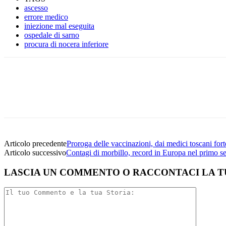
ascesso
errore medico
iniezione mal eseguita
ospedale di sarno
procura di nocera inferiore
Facebook
Twitter
Linkedin
Email
Articolo precedente
Proroga delle vaccinazioni, dai medici toscani fort
Articolo successivo
Contagi di morbillo, record in Europa nel primo 
LASCIA UN COMMENTO O RACCONTACI LA T