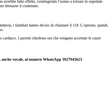
on avrebbe fatto effetto, costringendo l’uomo a tornare in ospedale.
per drenarne il contenuto.
ttavia, i familiari hanno deciso di chiamare il 118. L’operaio, quindi,
no.
o cardiaco. I parenti chiedono ora che vengano accertate le cause
sms, anche vocale, al numero WhatsApp 3927945623