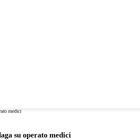
llabora con noi!
CHE
IO POLEMICO
RESPONSABILE CIVILE TV
rato medici
ndaga su operato medici