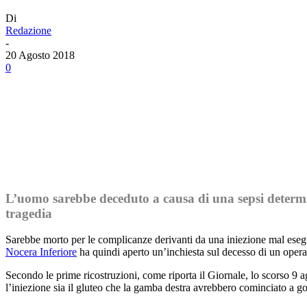
Di
Redazione
-
20 Agosto 2018
0
Facebook
Twitter
Linkedin
Email
L’uomo sarebbe deceduto a causa di una sepsi determin
tragedia
Sarebbe morto per le complicanze derivanti da una iniezione mal esegui
Nocera Inferiore
ha quindi aperto un’inchiesta sul decesso di un opera
Secondo le prime ricostruzioni, come riporta il Giornale, lo scorso 9
l’iniezione sia il gluteo che la gamba destra avrebbero cominciato a gon