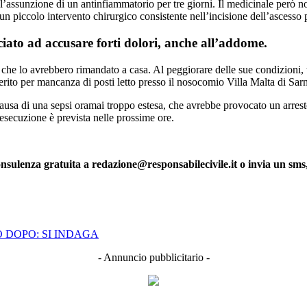
l’assunzione di un antinfiammatorio per tre giorni. Il medicinale però n
un piccolo intervento chirurgico consistente nell’incisione dell’ascesso 
iato ad accusare forti dolori, anche all’addome.
che lo avrebbero rimandato a casa. Al peggiorare delle sue condizioni, tu
sferito per mancanza di posti letto presso il nosocomio Villa Malta di Sar
causa di una sepsi oramai troppo estesa, che avrebbe provocato un arrest
 esecuzione è prevista nelle prossime ore.
onsulenza gratuita a redazione@responsabilecivile.it o invia un 
 DOPO: SI INDAGA
- Annuncio pubblicitario -