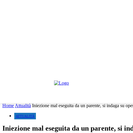
giovedì, Agosto 6, 2026
Informativa trattamento dati
Contattaci
Co
HOME
IL PARERE DEGLI ESPERTI
NEWS GIURIDI
Home
Attualità
Iniezione mal eseguita da un parente, si indaga su ope
ATTUALITÀ
Iniezione mal eseguita da un parente, si i