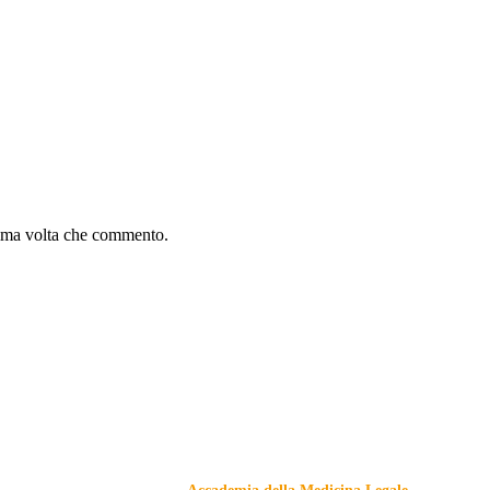
sima volta che commento.
Responsabile Civile
: il blog di
Carmelo Galipò
.