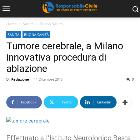
Home
Sanità
Buona Sanità
SANITÀ
BUONA SANITÀ
Tumore cerebrale, a Milano
innovativa procedura di
ablazione
Di
Redazione
-
11 Dicembre 2018
0
Facebook
Twitter
Linkedin
Effettuato all’Istituto Neurologico Besta