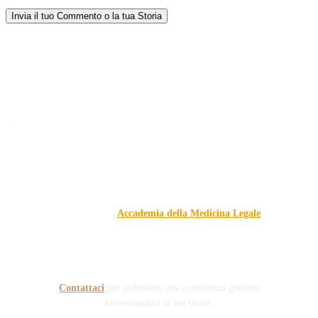
Responsabile Civile
: il blog di
Carmelo Galipò
.
Il blog, grazie alla collaborazione di esperti medici e giuristi
dell'Associazione
Accademia della Medicina Legale
, si
prefigge di essere riferimento nazionale per la gestione del
contenzioso civile e penale nel campo della Responsabilità
sanitaria e civile Auto e non solo.
Contattaci
per richiedere una consulenza gratuita
raccontandoci la tua storia.