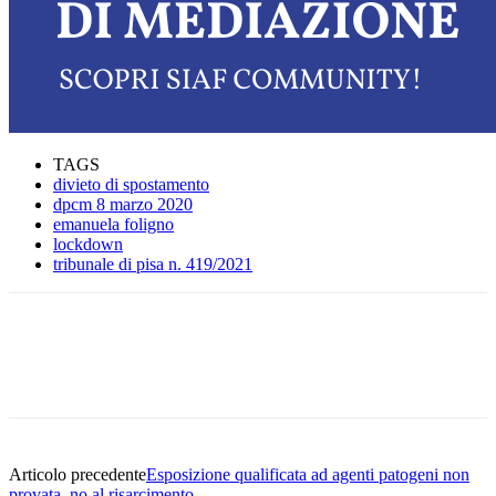
TAGS
divieto di spostamento
dpcm 8 marzo 2020
emanuela foligno
lockdown
tribunale di pisa n. 419/2021
Facebook
Twitter
Linkedin
Email
Articolo precedente
Esposizione qualificata ad agenti patogeni non
provata, no al risarcimento