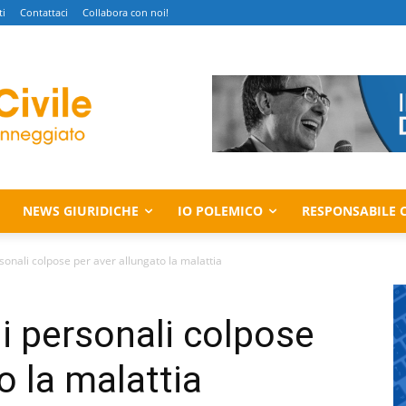
ti
Contattaci
Collabora con noi!
NEWS GIURIDICHE
IO POLEMICO
RESPONSABILE C
personali colpose per aver allungato la malattia
oni personali colpose
o la malattia