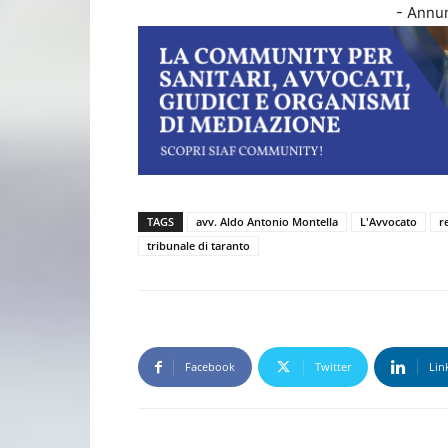
- Annun
TAGS
avv. Aldo Antonio Montella
L'Avvocato
r
tribunale di taranto
Facebook
Twitter
Lin