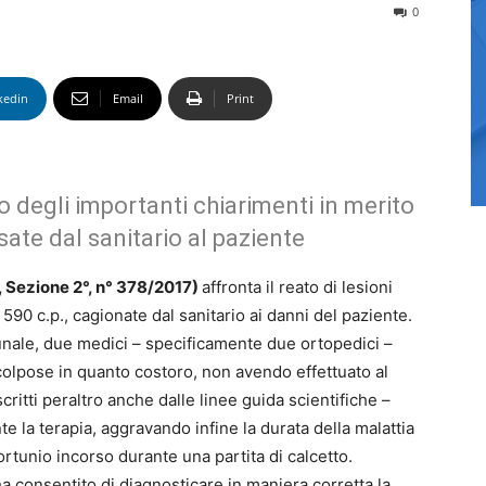
0
kedin
Email
Print
to degli importanti chiarimenti in merito
sate dal sanitario al paziente
, Sezione 2°, n° 378/2017)
affronta il reato di lesioni
 590 c.p., cagionate dal sanitario ai danni del paziente.
ibunale, due medici – specificamente due ortopedici –
colpose in quanto costoro, non avendo effettuato al
critti peraltro anche dalle linee guida scientifiche –
 la terapia, aggravando infine la durata della malattia
ortunio incorso durante una partita di calcetto.
ha consentito di diagnosticare in maniera corretta la