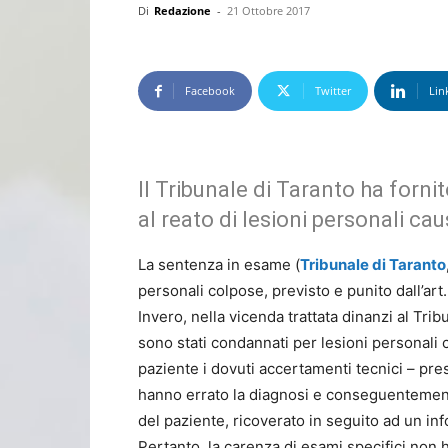
Di
Redazione
-
21 Ottobre 2017
Facebook
Twitter
Lin
Il Tribunale di Taranto ha forni
al reato di lesioni personali cau
La sentenza in esame (
Tribunale di Taranto
personali colpose, previsto e punito dall’art.
Invero, nella vicenda trattata dinanzi al Tr
sono stati condannati per lesioni personali 
paziente i dovuti accertamenti tecnici – pres
hanno errato la diagnosi e conseguentemente
del paziente, ricoverato in seguito ad un inf
Pertanto, la carenza di esami specifici non 