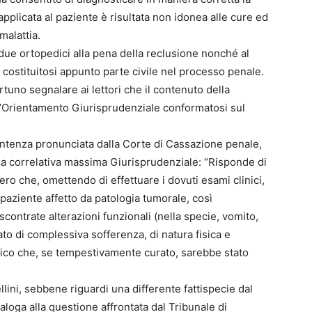
pplicata al paziente è risultata non idonea alle cure ed
malattia.
due ortopedici alla pena della reclusione nonché al
, costituitosi appunto parte civile nel processo penale.
rtuno segnalare ai lettori che il contenuto della
l’Orientamento Giurisprudenziale conformatosi sul
entenza pronunciata dalla Corte di Cassazione penale,
la correlativa massima Giurisprudenziale: “Risponde di
ero che, omettendo di effettuare i dovuti esami clinici,
 paziente affetto da patologia tumorale, così
contrate alterazioni funzionali (nella specie, vomito,
tato di complessiva sofferenza, di natura fisica e
ico che, se tempestivamente curato, sarebbe stato
lini, sebbene riguardi una differente fattispecie dal
naloga alla questione affrontata dal Tribunale di