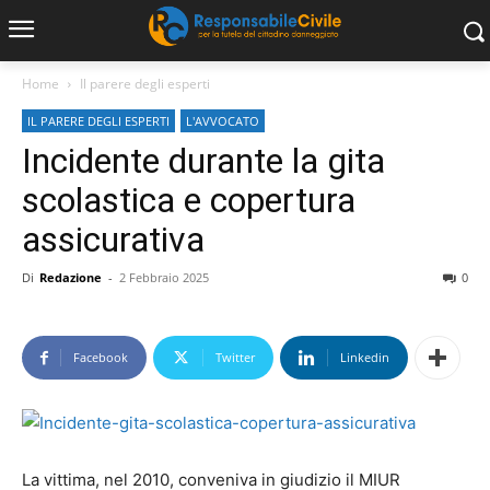
Home
Il parere degli esperti
IL PARERE DEGLI ESPERTI
L'AVVOCATO
Incidente durante la gita
scolastica e copertura
assicurativa
Di
Redazione
-
2 Febbraio 2025
0
Facebook
Twitter
Linkedin
La vittima, nel 2010, conveniva in giudizio il MIUR