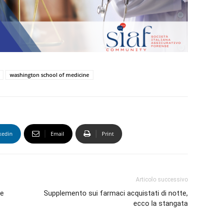
washington school of medicine
kedin
Email
Print
Articolo successivo
ne
Supplemento sui farmaci acquistati di notte,
ecco la stangata