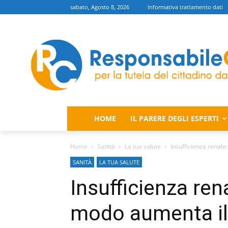
sabato, Agosto 8, 2026
Informativa trattamento dati
HOME
IL PARERE DEGLI ESPERTI
Home
Sanità
La tua salute
Insufficienza renale
SANITÀ
LA TUA SALUTE
Insufficienza ren
modo aumenta il 