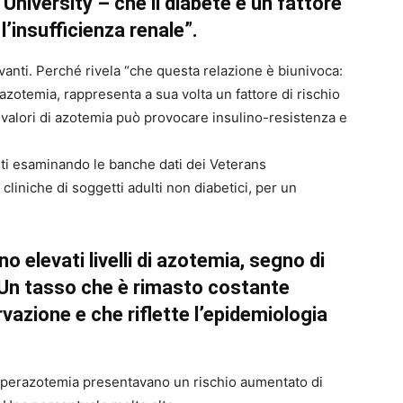
niversity – che il diabete è un fattore
l’insufficienza renale”.
avanti. Perché rivela “che questa relazione è biunivoca:
perazotemia, rappresenta a sua volta un fattore di rischio
valori di azotemia può provocare insulino-resistenza e
unti esaminando le banche dati dei Veterans
 cliniche di soggetti adulti non diabetici, per un
o elevati livelli di azotemia, segno di
. Un tasso che è rimasto costante
rvazione e che riflette l’epidemiologia
 iperazotemia presentavano un rischio aumentato di