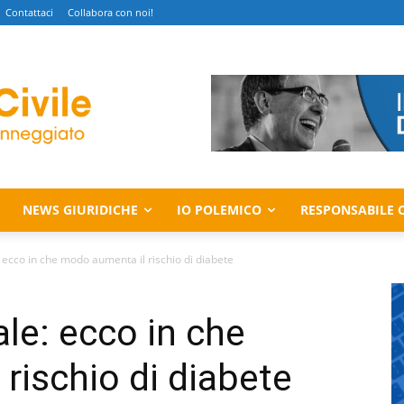
Contattaci
Collabora con noi!
NEWS GIURIDICHE
IO POLEMICO
RESPONSABILE C
: ecco in che modo aumenta il rischio di diabete
ale: ecco in che
rischio di diabete