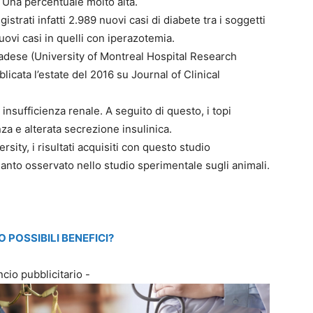
 Una percentuale molto alta.
strati infatti 2.989 nuovi casi di diabete tra i soggetti
uovi casi in quelli con iperazotemia.
anadese (University of Montreal Hospital Research
licata l’estate del 2016 su Journal of Clinical
 insufficienza renale. A seguito di questo, i topi
a e alterata secrezione insulinica.
sity, i risultati acquisiti con questo studio
anto osservato nello studio sperimentale sugli animali.
 POSSIBILI BENEFICI?
cio pubblicitario -