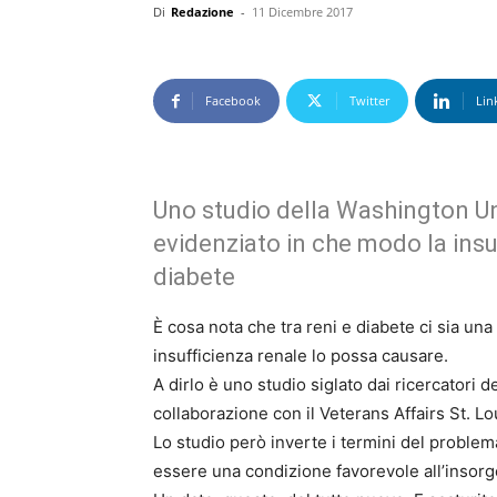
Di
Redazione
-
11 Dicembre 2017
Facebook
Twitter
Lin
Uno studio della Washington Un
evidenziato in che modo la insuf
diabete
È cosa nota che tra reni e diabete ci sia una
insufficienza renale lo possa causare.
A dirlo è uno studio siglato dai ricercatori d
collaborazione con il Veterans Affairs St. L
Lo studio però inverte i termini del problem
essere una condizione favorevole all’insorg