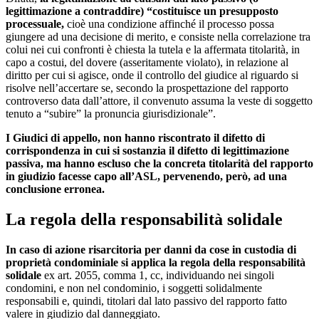
legittimazione a contraddire) “costituisce un presupposto
processuale,
cioè una condizione affinché il processo possa
giungere ad una decisione di merito, e consiste nella correlazione tra
colui nei cui confronti è chiesta la tutela e la affermata titolarità, in
capo a costui, del dovere (asseritamente violato), in relazione al
diritto per cui si agisce, onde il controllo del giudice al riguardo si
risolve nell’accertare se, secondo la prospettazione del rapporto
controverso data dall’attore, il convenuto assuma la veste di soggetto
tenuto a “subire” la pronuncia giurisdizionale”.
I Giudici di appello, non hanno riscontrato il difetto di
corrispondenza in cui si sostanzia il difetto di legittimazione
passiva, ma hanno escluso che la concreta titolarità del rapporto
in giudizio facesse capo all’ASL, pervenendo, però, ad una
conclusione erronea.
La regola della responsabilità solidale
In caso di azione risarcitoria per danni da cose in custodia di
proprietà condominiale si applica la regola della responsabilità
solidale
ex art. 2055, comma 1, cc, individuando nei singoli
condomini, e non nel condominio, i soggetti solidalmente
responsabili e, quindi, titolari dal lato passivo del rapporto fatto
valere in giudizio dal danneggiato.