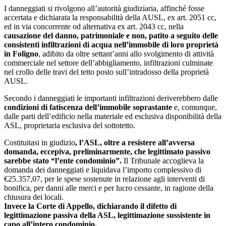
I danneggiati si rivolgono all’autorità giudiziaria, affinché fosse
accertata e dichiarata la responsabilità della AUSL, ex art. 2051 cc,
ed in via concorrente od alternativa ex art. 2043 cc, nella
causazione del danno, patrimoniale e non, patito a seguito delle
consistenti infiltrazioni di acqua nell’immobile di loro proprietà
in Foligno
, adibito da oltre settant’anni allo svolgimento di attività
commerciale nel settore dell’abbigliamento, infiltrazioni culminate
nel crollo delle travi del tetto posto sull’intradosso della proprietà
AUSL.
Secondo i danneggiati le importanti infiltrazioni deriverebbero dalle
condizioni di fatiscenza dell’immobile soprastante
e, comunque,
dalle parti dell’edificio nella materiale ed esclusiva disponibilità della
ASL, proprietaria esclusiva del sottotetto.
Costituitasi in giudizio
, l’ASL, oltre a resistere all’avversa
domanda, eccepiva, preliminarmente, che legittimato passivo
sarebbe stato “l’ente condominio”.
Il Tribunale accoglieva la
domanda dei danneggiati e liquidava l’importo complessivo di
€25.357,07, per le spese sostenute in relazione agli interventi di
bonifica, per danni alle merci e per lucro cessante, in ragione della
chiusura dei locali.
Invece la Corte di Appello, dichiarando il difetto di
legittimazione passiva della ASL, legittimazione sussistente in
capo all’intero condominio.