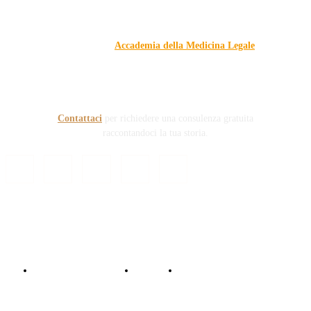
Responsabile Civile
: il blog di
Carmelo Galipò
.
Il blog, grazie alla collaborazione di esperti medici e giuristi
dell'Associazione
Accademia della Medicina Legale
, si
prefigge di essere riferimento nazionale per la gestione del
contenzioso civile e penale nel campo della Responsabilità
sanitaria e civile Auto e non solo.
Contattaci
per richiedere una consulenza gratuita
raccontandoci la tua storia.
© Copyright 2024 - Responsabile Civile
Informativa trattamento dati
Contattaci
Collabora con noi!