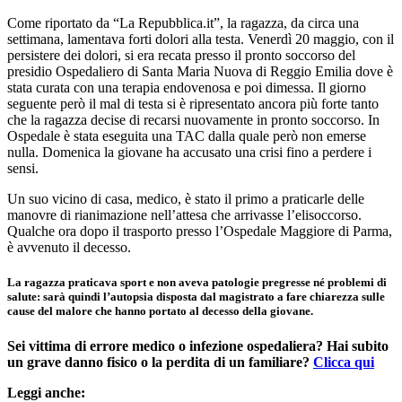
Come riportato da “La Repubblica.it”, la ragazza, da circa una
settimana, lamentava forti dolori alla testa. Venerdì 20 maggio, con il
persistere dei dolori, si era recata presso il pronto soccorso del
presidio Ospedaliero di Santa Maria Nuova di Reggio Emilia dove è
stata curata con una terapia endovenosa e poi dimessa. Il giorno
seguente però il mal di testa si è ripresentato ancora più forte tanto
che la ragazza decise di recarsi nuovamente in pronto soccorso. In
Ospedale è stata eseguita una TAC dalla quale però non emerse
nulla. Domenica la giovane ha accusato una crisi fino a perdere i
sensi.
Un suo vicino di casa, medico, è stato il primo a praticarle delle
manovre di rianimazione nell’attesa che arrivasse l’elisoccorso.
Qualche ora dopo il trasporto presso l’Ospedale Maggiore di Parma,
è avvenuto il decesso.
La ragazza praticava sport e non aveva patologie pregresse né problemi di
salute: sarà quindi l’autopsia disposta dal magistrato a fare chiarezza sulle
cause del malore che hanno portato al decesso della giovane.
Sei vittima di errore medico o infezione ospedaliera? Hai subito
un grave danno fisico o la perdita di un familiare?
Clicca qui
Leggi anche: