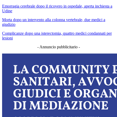
Emorragia cerebrale dopo il ricovero in ospedale, aperta inchiesta a
Udine
Morta dopo un intervento alla colonna vertebrale, due medici a
giudizio
Complicanze dopo una isterectomia, quattro medici condannati per
lesioni
- Annuncio pubblicitario -