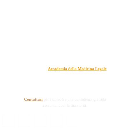
Responsabile Civile
: il blog di
Carmelo Galipò
.
Il blog, grazie alla collaborazione di esperti medici e giuristi
dell'Associazione
Accademia della Medicina Legale
, si
prefigge di essere riferimento nazionale per la gestione del
contenzioso civile e penale nel campo della Responsabilità
sanitaria e civile Auto e non solo.
Contattaci
per richiedere una consulenza gratuita
raccontandoci la tua storia.