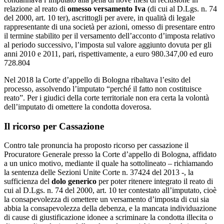
relazione al reato di
omesso versamento Iva
(di cui al D.Lgs. n. 74
del 2000, art. 10 ter), ascrittogli per avere, in qualità di legale
rappresentante di una società per azioni, omesso di presentare entro
il termine stabilito per il versamento dell’acconto d’imposta relativo
al periodo successivo, l’imposta sul valore aggiunto dovuta per gli
anni 2010 e 2011, pari, rispettivamente, a euro 980.347,00 ed euro
728.804
Nel 2018 la Corte d’appello di Bologna ribaltava l’esito del
processo, assolvendo l’imputato “perché il fatto non costituisce
reato”. Per i giudici della corte territoriale non era certa la volontà
dell’imputato di omettere la condotta doverosa.
Il ricorso per Cassazione
Contro tale pronuncia ha proposto ricorso per cassazione il
Procuratore Generale presso la Corte d’appello di Bologna, affidato
a un unico motivo, mediante il quale ha sottolineato – richiamando
la sentenza delle Sezioni Unite Corte n. 37424 del 2013 -, la
sufficienza del
dolo generico
per poter ritenere integrato il reato di
cui al D.Lgs. n. 74 del 2000, art. 10 ter contestato all’imputato, cioè
la consapevolezza di omettere un versamento d’imposta di cui sia
abbia la consapevolezza della debenza, e la mancata individuazione
di cause di giustificazione idonee a scriminare la condotta illecita o