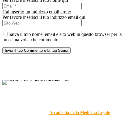
Per favore inserisci il tuo nome qui
Hai inserito un indirizzo email errato!
Per favore inserisci il tuo indirizzo email qui
Salva il mio nome, email e sito web in questo browser per la
prossima volta che commento.
Responsabile Civile
: il blog di
Carmelo Galipò
.
Il blog, grazie alla collaborazione di esperti medici e giuristi
dell'Associazione
Accademia della Medicina Legale
, si
prefigge di essere riferimento nazionale per la gestione del
contenzioso civile e penale nel campo della Responsabilità
sanitaria e civile Auto e non solo.