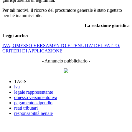
giurisprudenza di legittimità.
Per tali motivi, il ricorso del procuratore generale è stato rigettato
perché inammissibile.
La redazione giuridica
Leggi anche:
IVA, OMESSO VERSAMENTO E TENUITA’ DEL FATTO:
CRITERI DI APPLICAZIONE
- Annuncio pubblicitario -
TAGS
iva
legale rappresentante
omesso versamento iva
pagamento stipendio
reati tributari
responsabilità penale