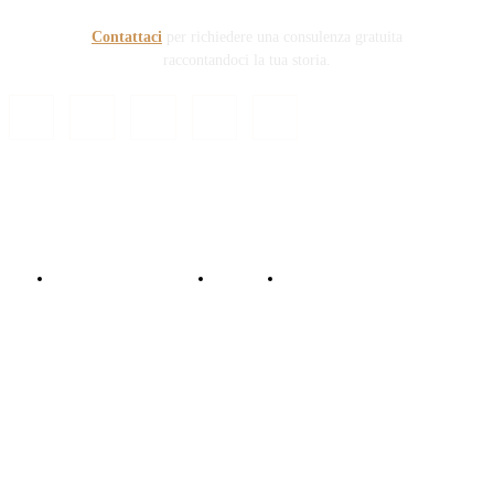
Contattaci
per richiedere una consulenza gratuita
raccontandoci la tua storia.
© Copyright 2024 - Responsabile Civile
Informativa trattamento dati
Contattaci
Collabora con noi!