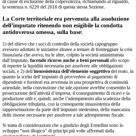
di cause di esclusione della colpevolezza, richiamando al riguardo,
la sentenza n. 6220 del 2018 di questa stessa Sezione.
La Corte territoriale era pervenuta alla assoluzione
dell’imputato ritenendo non esigibile la condotta
antidoverosa omessa, sulla base:
1) del rilievo che i soci di controllo della società capogruppo
avessero adottato le iniziative idonee a tentare di fronteggiare la crisi
finanziaria che aveva, tra le altre, colpito la società amministrata
dall’imputato,
facendo ricorso anche a beni personali
allo scopo
di reperire la liquidità necessaria per assolvere alle obbligazioni
sociali, e 2) dell’
insussistenza dell’elemento soggettivo
del reato, in
quanto la scelta dell’imputato di provvedere al pagamento di
dipendenti e fornitori era avvenuta in una prospettiva di continuità
aziendale, nella convinzione che tale opzione avrebbe consentito la
prosecuzione dell’attività d’impresa, il conseguimento di ricavi e la
produzione utili e, quindi, anche l’adempimento alla scadenza della
obbligazione tributaria, con la conseguente insussistenza della
rappresentazione da parte dell’imputato medesimo, della mancanza
delle risorse necessarie per assolvere a tale adempimento fiscale.
Si tratta di considerazioni che a giudizio degli Ermellini sono lo
sviluppo “non illogico” di principi più volte affermati dalla