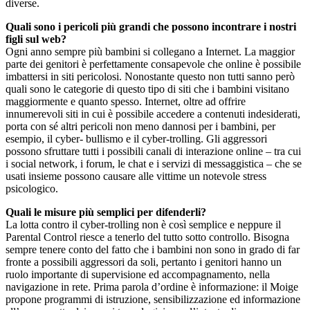
diverse.
Quali sono i pericoli più grandi che possono incontrare i nostri
figli sul web?
Ogni anno sempre più bambini si collegano a Internet. La maggior
parte dei genitori è perfettamente consapevole che online è possibile
imbattersi in siti pericolosi. Nonostante questo non tutti sanno però
quali sono le categorie di questo tipo di siti che i bambini visitano
maggiormente e quanto spesso. Internet, oltre ad offrire
innumerevoli siti in cui è possibile accedere a contenuti indesiderati,
porta con sé altri pericoli non meno dannosi per i bambini, per
esempio, il cyber- bullismo e il cyber-trolling. Gli aggressori
possono sfruttare tutti i possibili canali di interazione online – tra cui
i social network, i forum, le chat e i servizi di messaggistica – che se
usati insieme possono causare alle vittime un notevole stress
psicologico.
Quali le misure più semplici per difenderli?
La lotta contro il cyber-trolling non è così semplice e neppure il
Parental Control riesce a tenerlo del tutto sotto controllo. Bisogna
sempre tenere conto del fatto che i bambini non sono in grado di far
fronte a possibili aggressori da soli, pertanto i genitori hanno un
ruolo importante di supervisione ed accompagnamento, nella
navigazione in rete. Prima parola d’ordine è informazione: il Moige
propone programmi di istruzione, sensibilizzazione ed informazione