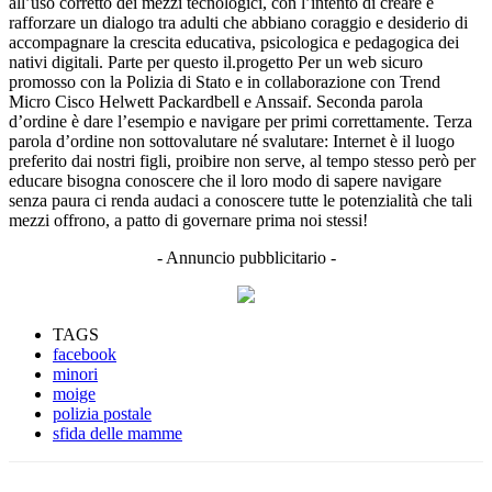
all’uso corretto dei mezzi tecnologici, con l’intento di creare e
rafforzare un dialogo tra adulti che abbiano coraggio e desiderio di
accompagnare la crescita educativa, psicologica e pedagogica dei
nativi digitali. Parte per questo il.progetto Per un web sicuro
promosso con la Polizia di Stato e in collaborazione con Trend
Micro Cisco Helwett Packardbell e Anssaif. Seconda parola
d’ordine è dare l’esempio e navigare per primi correttamente. Terza
parola d’ordine non sottovalutare né svalutare: Internet è il luogo
preferito dai nostri figli, proibire non serve, al tempo stesso però per
educare bisogna conoscere che il loro modo di sapere navigare
senza paura ci renda audaci a conoscere tutte le potenzialità che tali
mezzi offrono, a patto di governare prima noi stessi!
- Annuncio pubblicitario -
TAGS
facebook
minori
moige
polizia postale
sfida delle mamme