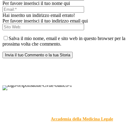
Per favore inserisci il tuo nome qui
Hai inserito un indirizzo email errato!
Per favore inserisci il tuo indirizzo email qui
Salva il mio nome, email e sito web in questo browser per la
prossima volta che commento.
Responsabile Civile
: il blog di
Carmelo Galipò
.
Il blog, grazie alla collaborazione di esperti medici e giuristi
dell'Associazione
Accademia della Medicina Legale
, si
prefigge di essere riferimento nazionale per la gestione del
contenzioso civile e penale nel campo della Responsabilità