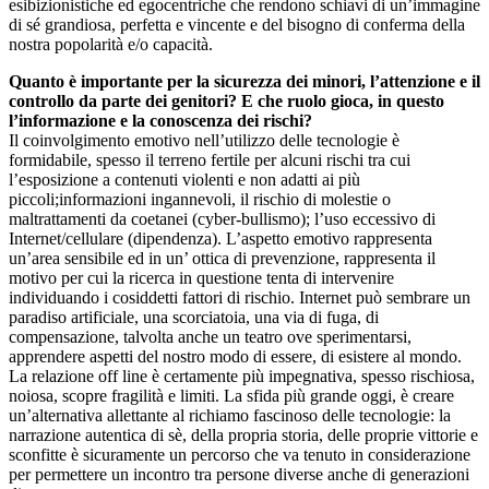
esibizionistiche ed egocentriche che rendono schiavi di un’immagine
di sé grandiosa, perfetta e vincente e del bisogno di conferma della
nostra popolarità e/o capacità.
Quanto è importante per la sicurezza dei minori, l’attenzione e il
controllo da parte dei genitori? E che ruolo gioca, in questo
l’informazione e la conoscenza dei rischi?
Il coinvolgimento emotivo nell’utilizzo delle tecnologie è
formidabile, spesso il terreno fertile per alcuni rischi tra cui
l’esposizione a contenuti violenti e non adatti ai più
piccoli;informazioni ingannevoli, il rischio di molestie o
maltrattamenti da coetanei (cyber-bullismo); l’uso eccessivo di
Internet/cellulare (dipendenza). L’aspetto emotivo rappresenta
un’area sensibile ed in un’ ottica di prevenzione, rappresenta il
motivo per cui la ricerca in questione tenta di intervenire
individuando i cosiddetti fattori di rischio. Internet può sembrare un
paradiso artificiale, una scorciatoia, una via di fuga, di
compensazione, talvolta anche un teatro ove sperimentarsi,
apprendere aspetti del nostro modo di essere, di esistere al mondo.
La relazione off line è certamente più impegnativa, spesso rischiosa,
noiosa, scopre fragilità e limiti. La sfida più grande oggi, è creare
un’alternativa allettante al richiamo fascinoso delle tecnologie: la
narrazione autentica di sè, della propria storia, delle proprie vittorie e
sconfitte è sicuramente un percorso che va tenuto in considerazione
per permettere un incontro tra persone diverse anche di generazioni