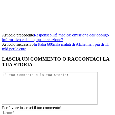
Facebook
Twitter
Linkedin
Email
Articolo precedente
Responsabilità medica: omissione dell’obbligo
informativo e danno, quale relazione?
Articolo successivo
In Italia 600mila malati di Alzheimer: più di 11
mld per le cure
LASCIA UN COMMENTO O RACCONTACI LA
TUA STORIA
Per favore inserisci il tuo commento!