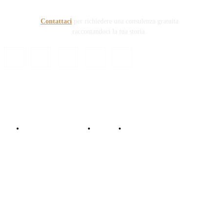
sanitaria e civile Auto e non solo.
Contattaci
per richiedere una consulenza gratuita
raccontandoci la tua storia.
© Copyright 2024 - Responsabile Civile
Informativa trattamento dati
Contattaci
Collabora con noi!