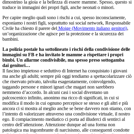
dimostrino la gioia e la bellezza di essere mamme. Spesso, questo si
traduce in immagini dei propri figli, anche neonati o minori.
Per capire meglio quali sono i rischi a cui, spesso inconsciamente,
esponiamo i nostri figli, soprattutto sui social network, Responsabile
Civile ha chiesto il parere del
Moige (Movimento italiano genitori)
,
un’organizzazione che agisce per la protezione e la sicurezza dei
bambini.
La polizia postale ha sottolineato i rischi della condivisione delle
immagini su FB e ha invitato le mamme a rispettare i propri
bimbi. Un allarme condivisibile, ma spesso preso sottogamba
dai genitori…
Il fascino impietoso e seduttivo di Internet ha conquistato i giovani
ma anche gli adulti; sempre più oggi tendiamo a spettacolarizzare ciò
che riservato privato, talvolta esageratamente, coinvolgendo,
taggando persone e minori ignari che magari non sarebbero
nemmeno d’accordo. In alcuni casi i social diventano un
palcoscenico infinito, anonimo ma ricco di significati, in cui si
modifica il modo in cui ognuno percepisce se stesso e gli altri e più
ancora ci si mostra al meglio anche se bene davvero non stiamo, con
l’intento di valorizzare attraverso una condivisione virtuale, il nostro
ego. Il compiacimento mediatico ci porta ad illuderci di sentirci al
centro dell’attenzione. Attenzione dunque ad una forma non
patologica ma ingombrante di narcisismo, alle conseguenti condotte