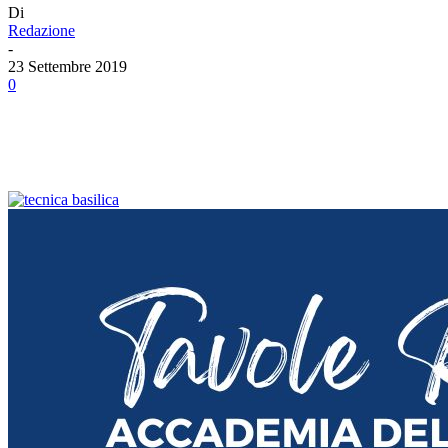
Di
Redazione
-
23 Settembre 2019
0
Facebook
Twitter
Linkedin
Email