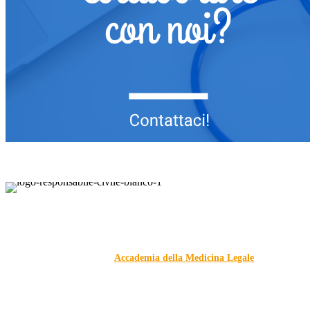
Responsabile Civile
: il blog di
Carmelo Galipò
.
Il blog, grazie alla collaborazione di esperti medici e giuristi
dell'Associazione
Accademia della Medicina Legale
, si
prefigge di essere riferimento nazionale per la gestione del
contenzioso civile e penale nel campo della Responsabilità
sanitaria e civile Auto e non solo.