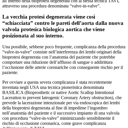
all’interno della bioprotesi degenerata con la stessa tecnica TAVI,
attraverso una procedura denominata “valve-in-valve”.
La vecchia protesi degenerata viene così
“schiacciata” contro le pareti dell’aorta dalla nuova
valvola protesica biologica aortica che viene
posizionata al suo interno.
Una possibile, sebbene poco frequente, complicanza della procedura
“valve-in-valve” consiste nell’interferenza dei lembi originari della
bioprotesi degenerata con l‘anatomia del paziente che potrebbe
comportare una riduzione dell’afflusso di sangue o addirittura
l’occlusione delle arterie coronariche con conseguente rischio per il
paziente.
Per ovviare a questa severa complicanza è stata recentemente
inventata negli USA una tecnica pioneristica denominata
BASILICA (Bioprosthetic or native Aortic Scallop Intentional
Laceration to prevent Iatrogenic Coronary Artery obstruction), che
prevede la lacerazione intenzionale per via endoscopica dei lembi
della bioprotesi degenerata al fine di impedirne l’ingombro
nell’anatomia del paziente e il successivo impianto di una valvola
con procedura “valve-in-valve” minimizzando sensibilmente il
rischio di occlusione coronarica, come grave complicanza