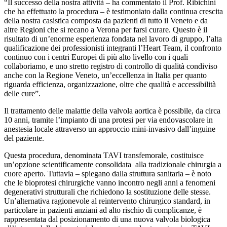
“Il successo della nostra attività – ha commentato il Prof. Ribichini
che ha effettuato la procedura – è testimoniato dalla continua crescita
della nostra casistica composta da pazienti di tutto il Veneto e da
altre Regioni che si recano a Verona per farsi curare. Questo è il
risultato di un’enorme esperienza fondata nel lavoro di gruppo, l’alta
qualificazione dei professionisti integranti l’Heart Team, il confronto
continuo con i centri Europei di più alto livello con i quali
collaboriamo, e uno stretto registro di controllo di qualità condiviso
anche con la Regione Veneto, un’eccellenza in Italia per quanto
riguarda efficienza, organizzazione, oltre che qualità e accessibilità
delle cure”.
Il trattamento delle malattie della valvola aortica è possibile, da circa
10 anni, tramite l’impianto di una protesi per via endovascolare in
anestesia locale attraverso un approccio mini-invasivo dall’inguine
del paziente.
Questa procedura, denominata TAVI transfemorale, costituisce
un’opzione scientificamente consolidata alla tradizionale chirurgia a
cuore aperto. Tuttavia – spiegano dalla struttura sanitaria – è noto
che le bioprotesi chirurgiche vanno incontro negli anni a fenomeni
degenerativi strutturali che richiedono la sostituzione delle stesse.
Un’alternativa ragionevole al reintervento chirurgico standard, in
particolare in pazienti anziani ad alto rischio di complicanze, è
rappresentata dal posizionamento di una nuova valvola biologica