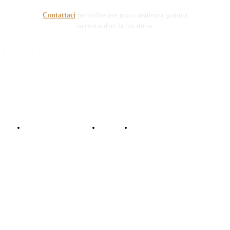
Contattaci
per richiedere una consulenza gratuita
raccontandoci la tua storia.
© Copyright 2024 - Responsabile Civile
Informativa trattamento dati
Contattaci
Collabora con noi!