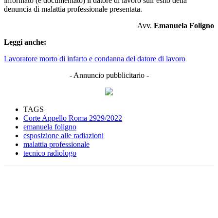
informato (e documentato) il datore di lavoro sull’esito della
denuncia di malattia professionale presentata.
Avv.
Emanuela Foligno
Leggi anche:
Lavoratore morto di infarto e condanna del datore di lavoro
- Annuncio pubblicitario -
TAGS
Corte Appello Roma 2929/2022
emanuela foligno
esposizione alle radiazioni
malattia professionale
tecnico radiologo
Facebook
Twitter
Linkedin
Email