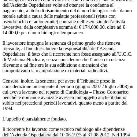
dell’Azienda Ospedaliera volte ad ottenere la condanna al
pagamento, a titolo di risarcimento del danno biologico e del danno
morale subiti a causa delle malattie professionali (visus con
pseudofachia e radiodermite) contratte nell’esercizio dell’attività
lavorativa, della complessiva somma di € 174.000,00, oltre ad €
14.000,0 per danno biologico temporaneo.
Il lavoratore impugna la sentenza di primo grado che riteneva
rilevante, al fine di escludere la responsabilità dell’Azienda
Ospedaliera, il fatto che il ricorrente non fosse assegnato all’U.O.C.
di Medicina Nucleare, senza considerare che l’unica circostanza
rilevante a tal fine era la sua adibizione a mansioni che
comportavano la manipolazione di materiali radioattivi.
Censura, inoltre, la sentenza per avere il Tribunale preso in
considerazione unicamente il periodo (giugno 2007 / luglio 2008) in
cui aveva lavorato nel reparto di Cardiologia – Flusso Coronarico,
benché le domande avanzate avessero ad oggetto anche il danno
subito nei precedenti periodi lavorativi, quanto meno a partire dal
1994.
L’appello è parzialmente fondato.
Il ricorrente ha lavorato come tecnico radiologo alle dipendenze
dell’Azienda Ospedaliera dal 10.06.1975 al 31.08.2012. Nel 1994