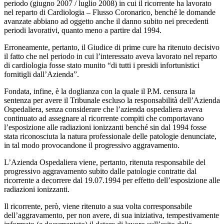
periodo (giugno 2007 / luglio 2008) in cui il ricorrente ha lavorato
nel reparto di Cardiologia – Flusso Coronarico, benché le domande
avanzate abbiano ad oggetto anche il danno subito nei precedenti
periodi lavorativi, quanto meno a partire dal 1994.
Erroneamente, pertanto, il Giudice di prime cure ha ritenuto decisivo
il fatto che nel periodo in cui l’interessato aveva lavorato nel reparto
di cardiologia fosse stato munito “di tutti i presidi infortunistici
fornitigli dall’Azienda”.
Fondata, infine, è la doglianza con la quale il P.M. censura la
sentenza per avere il Tribunale escluso la responsabilità dell’Azienda
Ospedaliera, senza considerare che l’azienda ospedaliera aveva
continuato ad assegnare al ricorrente compiti che comportavano
l’esposizione alle radiazioni ionizzanti benché sin dal 1994 fosse
stata riconosciuta la natura professionale delle patologie denunciate,
in tal modo provocandone il progressivo aggravamento.
L’Azienda Ospedaliera viene, pertanto, ritenuta responsabile del
progressivo aggravamento subito dalle patologie contratte dal
ricorrente a decorrere dal 19.07.1994 per effetto dell’esposizione alle
radiazioni ionizzanti.
Il ricorrente, però, viene ritenuto a sua volta corresponsabile
dell’aggravamento, per non avere, di sua iniziativa, tempestivamente