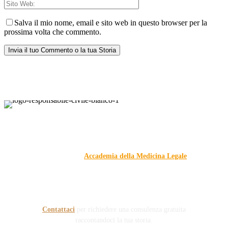
Salva il mio nome, email e sito web in questo browser per la
prossima volta che commento.
Responsabile Civile
: il blog di
Carmelo Galipò
.
Il blog, grazie alla collaborazione di esperti medici e giuristi
dell'Associazione
Accademia della Medicina Legale
, si
prefigge di essere riferimento nazionale per la gestione del
contenzioso civile e penale nel campo della Responsabilità
sanitaria e civile Auto e non solo.
Contattaci
per richiedere una consulenza gratuita
raccontandoci la tua storia.