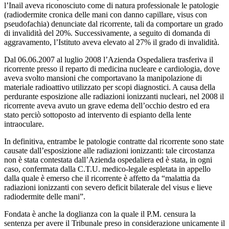
l’Inail aveva riconosciuto come di natura professionale le patologie
(radiodermite cronica delle mani con danno capillare, visus con
pseudofachia) denunciate dal ricorrente, tali da comportare un grado
di invalidità del 20%. Successivamente, a seguito di domanda di
aggravamento, l’Istituto aveva elevato al 27% il grado di invalidità.
Dal 06.06.2007 al luglio 2008 l’Azienda Ospedaliera trasferiva il
ricorrente presso il reparto di medicina nucleare e cardiologia, dove
aveva svolto mansioni che comportavano la manipolazione di
materiale radioattivo utilizzato per scopi diagnostici. A causa della
perdurante esposizione alle radiazioni ionizzanti nucleari, nel 2008 il
ricorrente aveva avuto un grave edema dell’occhio destro ed era
stato perciò sottoposto ad intervento di espianto della lente
intraoculare.
In definitiva, entrambe le patologie contratte dal ricorrente sono state
causate dall’esposizione alle radiazioni ionizzanti: tale circostanza
non è stata contestata dall’Azienda ospedaliera ed è stata, in ogni
caso, confermata dalla C.T.U. medico-legale espletata in appello
dalla quale è emerso che il ricorrente è affetto da “malattia da
radiazioni ionizzanti con severo deficit bilaterale del visus e lieve
radiodermite delle mani”.
Fondata è anche la doglianza con la quale il P.M. censura la
sentenza per avere il Tribunale preso in considerazione unicamente il