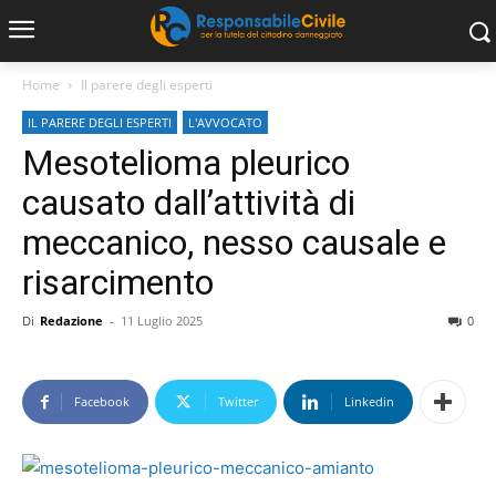
Home
Il parere degli esperti
IL PARERE DEGLI ESPERTI
L'AVVOCATO
Mesotelioma pleurico
causato dall’attività di
meccanico, nesso causale e
risarcimento
Di
Redazione
-
11 Luglio 2025
0
Facebook
Twitter
Linkedin