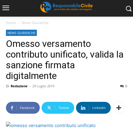
Home
News Giuridiche
NEWS GIURIDICHE
Omesso versamento
contributo unificato, valida la
sanzione firmata
digitalmente
Di
Redazione
-
29 Luglio 2019
0
Facebook
Twitter
Linkedin