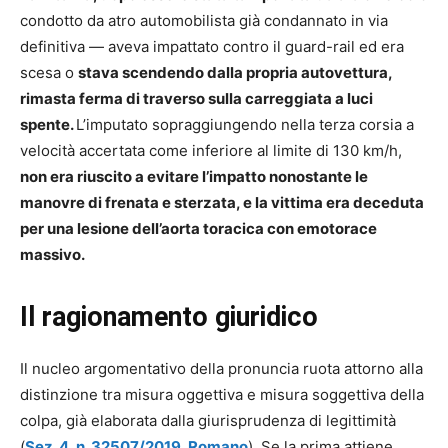
condotto da atro automobilista già condannato in via
definitiva — aveva impattato contro il guard-rail ed era
scesa o
stava scendendo dalla propria autovettura,
rimasta ferma di traverso sulla carreggiata a luci
spente.
L’imputato sopraggiungendo nella terza corsia a
velocità accertata come inferiore al limite di 130 km/h,
non era riuscito a evitare l’impatto nonostante le
manovre di frenata e sterzata, e la vittima era deceduta
per una lesione dell’aorta toracica con emotorace
massivo.
Il ragionamento giuridico
Il nucleo argomentativo della pronuncia ruota attorno alla
distinzione tra misura oggettiva e misura soggettiva della
colpa, già elaborata dalla giurisprudenza di legittimità
(
Sez. 4, n. 32507/2019, Romano
). Se la prima attiene