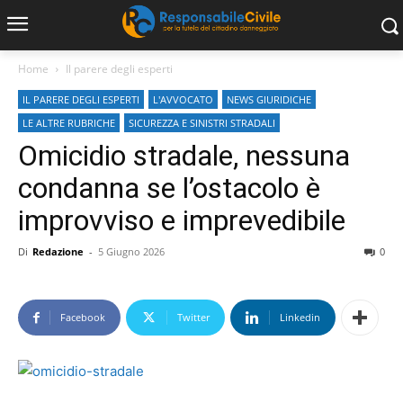
Home
Il parere degli esperti
IL PARERE DEGLI ESPERTI
L'AVVOCATO
NEWS GIURIDICHE
LE ALTRE RUBRICHE
SICUREZZA E SINISTRI STRADALI
Omicidio stradale, nessuna
condanna se l’ostacolo è
improvviso e imprevedibile
Di
Redazione
-
5 Giugno 2026
0
Facebook
Twitter
Linkedin