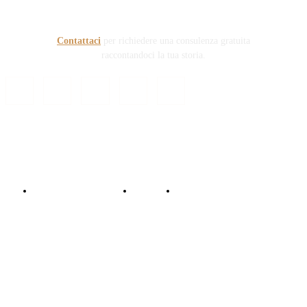
sanitaria e civile Auto e non solo.
Contattaci
per richiedere una consulenza gratuita
raccontandoci la tua storia.
© Copyright 2024 - Responsabile Civile
Informativa trattamento dati
Contattaci
Collabora con noi!