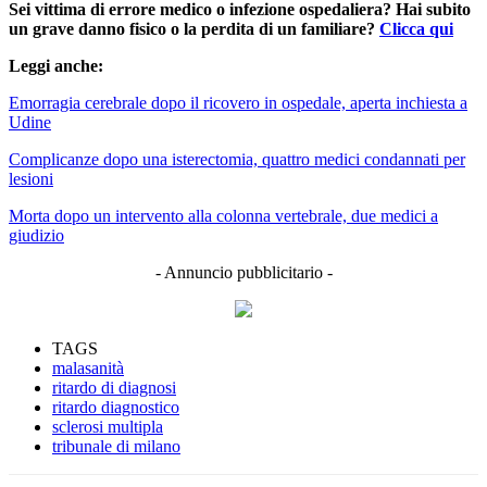
Sei vittima di errore medico o infezione ospedaliera? Hai subito
un grave danno fisico o la perdita di un familiare?
Clicca qui
Leggi anche:
Emorragia cerebrale dopo il ricovero in ospedale, aperta inchiesta a
Udine
Complicanze dopo una isterectomia, quattro medici condannati per
lesioni
Morta dopo un intervento alla colonna vertebrale, due medici a
giudizio
- Annuncio pubblicitario -
TAGS
malasanità
ritardo di diagnosi
ritardo diagnostico
sclerosi multipla
tribunale di milano