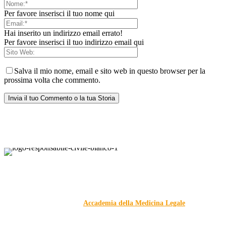
Per favore inserisci il tuo nome qui
Hai inserito un indirizzo email errato!
Per favore inserisci il tuo indirizzo email qui
Salva il mio nome, email e sito web in questo browser per la
prossima volta che commento.
Responsabile Civile
: il blog di
Carmelo Galipò
.
Il blog, grazie alla collaborazione di esperti medici e giuristi
dell'Associazione
Accademia della Medicina Legale
, si
prefigge di essere riferimento nazionale per la gestione del
contenzioso civile e penale nel campo della Responsabilità