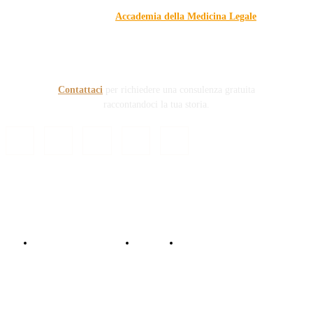
Il blog, grazie alla collaborazione di esperti medici e giuristi
dell'Associazione
Accademia della Medicina Legale
, si
prefigge di essere riferimento nazionale per la gestione del
contenzioso civile e penale nel campo della Responsabilità
sanitaria e civile Auto e non solo.
Contattaci
per richiedere una consulenza gratuita
raccontandoci la tua storia.
© Copyright 2024 - Responsabile Civile
Informativa trattamento dati
Contattaci
Collabora con noi!