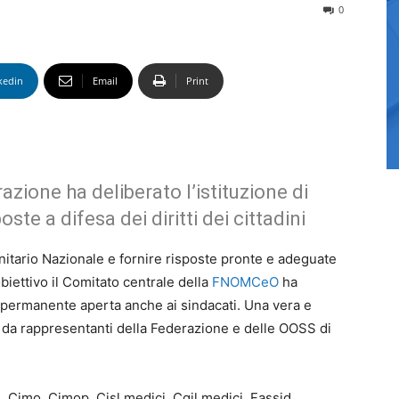
0
kedin
Email
Print
azione ha deliberato l’istituzione di
oste a difesa dei diritti dei cittadini
anitario Nazionale e fornire risposte pronte e adeguate
 obiettivo il Comitato centrale della
FNOMCeO
ha
 permanente aperta anche ai sindacati. Una vera e
a da rappresentanti della Federazione e delle OOSS di
 Cimo, Cimop, Cisl medici, Cgil medici, Fassid,