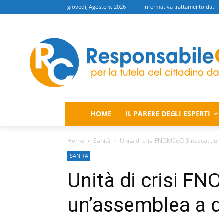
giovedì, Agosto 6, 2026
Informativa trattamento dati
HOME
IL PARERE DEGLI ESPERTI
Home
Sanità
Unità di crisi FNOMCeO-Sindacati, u
SANITÀ
Unità di crisi F
un’assemblea a d