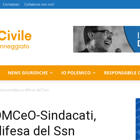
Contattaci
Collabora con noi!
NEWS GIURIDICHE
IO POLEMICO
RESPONSABILE C
n’assemblea a difesa del Ssn
NOMCeO-Sindacati,
ifesa del Ssn