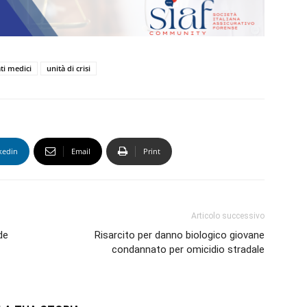
ti medici
unità di crisi
kedin
Email
Print
Articolo successivo
de
Risarcito per danno biologico giovane
condannato per omicidio stradale