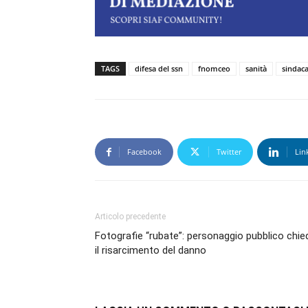
TAGS
difesa del ssn
fnomceo
sanità
sindaca
Facebook
Twitter
Lin
Articolo precedente
Fotografie “rubate”: personaggio pubblico chie
il risarcimento del danno