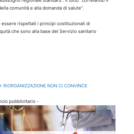
bbisogno regionale standard”. Il tutto “correlando il
della comunità e alla domanda di salute”.
sere rispettati i principi costituzionali di
quità che sono alla base del Servizio sanitario
: RIORGANIZZAZIONE NON CI CONVINCE
cio pubblicitario -