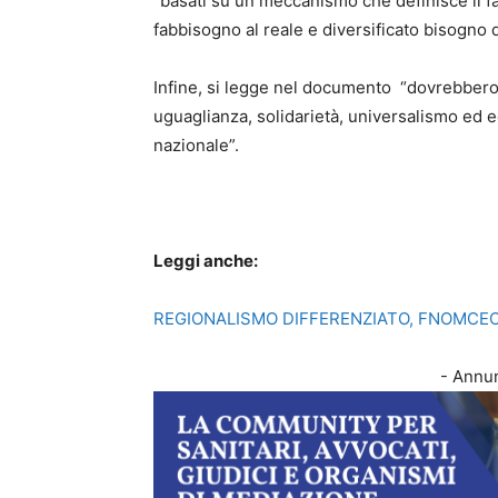
“basati su un meccanismo che definisce il fa
fabbisogno al reale e diversificato bisogno 
Infine, si legge nel documento “dovrebbero es
uguaglianza, solidarietà, universalismo ed e
nazionale”.
Leggi anche:
REGIONALISMO DIFFERENZIATO, FNOMCEO
- Annun