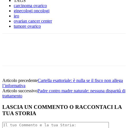
TAGS
carcinoma ovarico
ginecologi oncologi
ieo
ovarian cancer center
tumore ovarico
Facebook
Twitter
Linkedin
Email
Articolo precedente
Cartella esattoriale: è nulla se il fisco non allega
l’informativa
Articolo successivo
Padre contro madre naturale: nessuna disparità di
trattamento
LASCIA UN COMMENTO O RACCONTACI LA
TUA STORIA