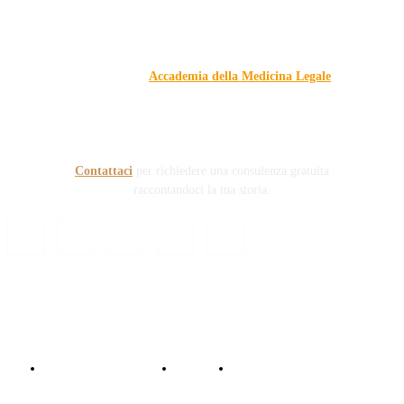
Responsabile Civile
: il blog di
Carmelo Galipò
.
Il blog, grazie alla collaborazione di esperti medici e giuristi
dell'Associazione
Accademia della Medicina Legale
, si
prefigge di essere riferimento nazionale per la gestione del
contenzioso civile e penale nel campo della Responsabilità
sanitaria e civile Auto e non solo.
Contattaci
per richiedere una consulenza gratuita
raccontandoci la tua storia.
© Copyright 2024 - Responsabile Civile
Informativa trattamento dati
Contattaci
Collabora con noi!