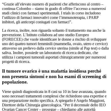
“Grazie all’elevato numero di pazienti che afferiscono al centro –
continua Colombo – siamo in grado di offrire l’accesso a numerosi
studi clinici con farmaci sperimentali. I trials in corso includono
l’utilizzo di farmaci innovativi come l’immunoterapia, i PARP
inibitori, gli anticorpi coniugati con farmaci”.
La ricerca, inoltre, non riguarda soltanto il trattamento ma anche la
prevenzione. L’Istituto collabora ad uno studio Europeo
(FORECEE) che vuole identificare le donne a rischio di sviluppare
uno dei quattro tumori femminili (mammella, ovaio, utero e cervice)
attraverso un prelievo dalla cervice uterina (simile al Pap test) o dalla
saliva. Inoltre, possiede un laboratorio di ricerca dedicato, che
utilizza i campioni tumorali asportati chirurgicamente per numerosi
progetti di ricerca.
Il tumore ovarico è una malattia insidiosa perché
non presenta sintomi e non ha esami di screening di
popolazione.
Viene quindi diagnosticata in 8 casi su 10 in fase avanzata, quando
sono necessari trattamenti complessi che richiedono una expertise e
una preparazione molto specifica. A spiegarlo è Angelo Maggioni,
Direttore della Chirurgia ginecologica. “Per il decennale dello IEO
Ovarian Cancer Center – prosegue – chiediamo alle autorità