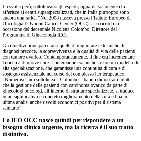
La svolta però, sottolineano gli esperti, riguarda solamente chi
afferisce ai centri superspecializzati, che in Italia purtroppo sono
ancora una rarità. “Nel 2008 nasceva presso l’Istituto Europeo di
Oncologia l’Ovarian Cancer Center (OCC)”. Lo ricorda in
occasione del decennale Nicoletta Colombo, Direttore del
Programma di Ginecologia IEO.
Gli obiettivi principali erano quelli di migliorare le tecniche di
diagnosi precoce, la sopravvivenza e la qualità di vita delle pazienti
con tumore ovarico. Contemporaneamente, il fine era incrementare
la ricerca di nuove cure. L’intenzione era anche creare un modello di
alta specializzazione, che garantisse una continuità di cura e di
sostegno assistenziale nel corso del complesso iter terapeutico.
“Numerosi studi sottolinea – Colombo – hanno dimostrato infatti
che la gestione delle pazienti con carcinoma ovarico da parte di
ginecologi oncologi, all’interno di strutture specializzate, si traduce
in un significativo e concreto miglioramento della cura ed ha in
ultima analisi anche risvolti economici positivi per il sistema
sanitario”.
Lo IEO OCC nasce quindi per rispondere a un
bisogno clinico urgente, ma la ricerca è il suo tratto
distintivo.